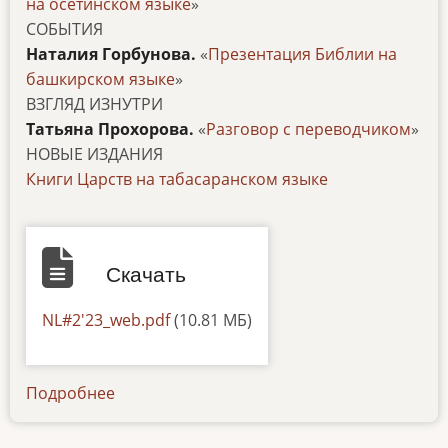
на осетинском языке
»
СОБЫТИЯ
Наталия Горбунова.
«
Презентация Библии на
башкирском языке
»
ВЗГЛЯД ИЗНУТРИ
Татьяна Прохорова.
«
Разговор с переводчиком
»
НОВЫЕ ИЗДАНИЯ
Книги Царств на табасаранском языке
Скачать
Документ
NL#2'23_web.pdf
(10.81 МБ)
Подробнее
о
newsletter-
27122023