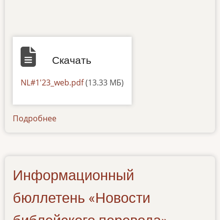
Скачать
Документ
NL#1'23_web.pdf
(13.33 МБ)
Подробнее
о
newsletter-
150720223
Информационный
бюллетень «Новости