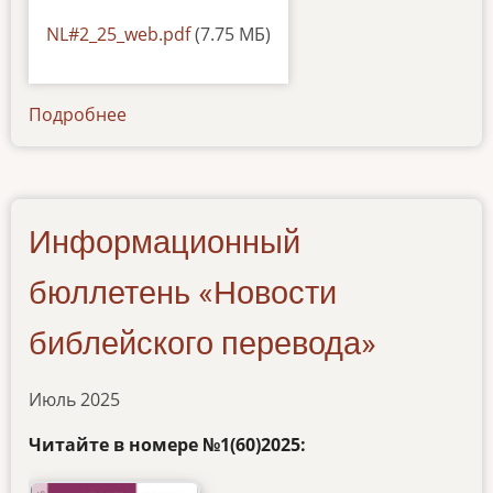
Default
NL#2_25_web.pdf
(7.75 МБ)
Подробнее
о
informacionnyy-
byulleten-
2-
2025
Информационный
бюллетень «Новости
библейского перевода»
Июль 2025
Читайте в номере №1(60)2025: