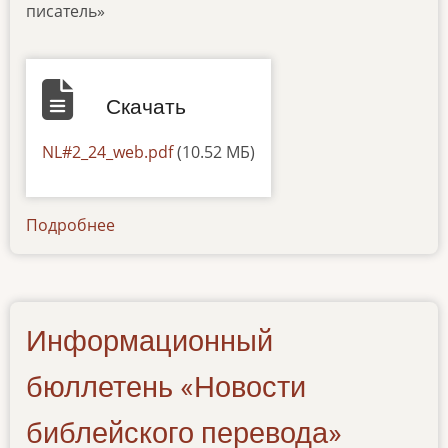
писатель»
Скачать
Документ
NL#2_24_web.pdf
(10.52 МБ)
Подробнее
о
newsletter-
20122024
Информационный
бюллетень «Новости
библейского перевода»