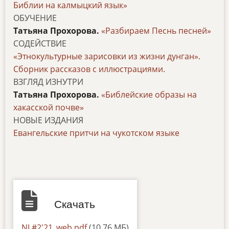
Библии на калмыцкий язык»
ОБУЧЕНИЕ
Татьяна Прохорова.
«Разбираем Песнь песней»
СОДЕЙСТВИЕ
«Этнокультурные зарисовки из жизни дунган».
Сборник рассказов с иллюстрациями.
ВЗГЛЯД ИЗНУТРИ
Татьяна Прохорова.
«Библейские образы на
хакасской почве»
НОВЫЕ ИЗДАНИЯ
Евангельские притчи на чукотском языке
Скачать
Документ
NL#2'21_web.pdf
(10.76 МБ)