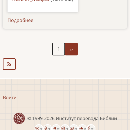
Подробнее
о
newsletter-
211221
Следующая
Нумерация
1
››
страница
страниц
Меню
Войти
учётной
записи
пользователя
© 1999-2026
Институт перевода Библии