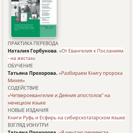
ПРАКТИКА ПЕРЕВОДА
Наталия Горбунова
. «
От Евангелия к Посланиям
- на жестах
»
ОБУЧЕНИЕ
Татьяна Прохорова.
«
Разбираем Книгу пророка
Михея
»
СОДЕЙСТВИЕ
«Четвероевангелие и Деяния апостолов" на
ненецком языке
НОВЫЕ ИЗДАНИЯ
Книги Руфь и Есфирь на сибирскотатарском языке
ВЗГЛЯД ИЗНУТРИ
Татьяна Прохорова.
«
Я мечтаю перевести