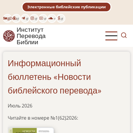
Перейти
Электронные библейские публикации
к
основному
Eng
Deu
содержанию
Институт
Перевода
Библии
Информационный
бюллетень «Новости
библейского перевода»
Июль 2026
Читайте в номере №1(62)2026: