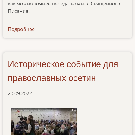
как можно точнее передать смысл Священного
Писания.
Подробнее
о
ibt-
tv-
20092022
Историческое событие для
православных осетин
20.09.2022