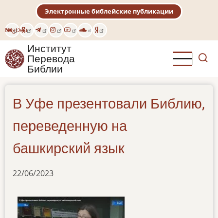
Перейти
Электронные библейские публикации
к
основному
Eng
Deu
содержанию
Институт
Перевода
Библии
В Уфе презентовали Библию,
переведенную на
башкирский язык
22/06/2023