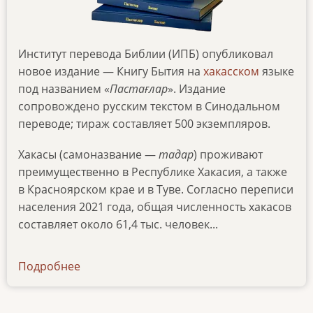
Институт перевода Библии (ИПБ) опубликовал
новое издание — Книгу Бытия на
хакасском
языке
под названием «
Пастағлар
». Издание
сопровождено русским текстом в Синодальном
переводе; тираж составляет 500 экземпляров.
Хакасы (самоназвание —
тадар
) проживают
преимущественно в Республике Хакасия, а также
в Красноярском крае и в Туве. Согласно переписи
населения 2021 года, общая численность хакасов
составляет около 61,4 тыс. человек...
Подробнее
о
kniga-
bytiya-