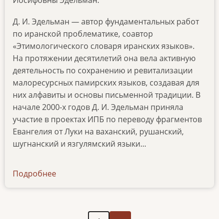
Иосифовны Эдельман.
Д. И. Эдельман — автор фундаментальных работ
по иранской проблематике, соавтор
«Этимологического словаря иранских языков».
На протяжении десятилетий она вела активную
деятельность по сохранению и ревитализации
малоресурсных памирских языков, создавая для
них алфавиты и основы письменной традиции. В
начале 2000-х годов Д. И. Эдельман приняла
участие в проектах ИПБ по переводу фрагментов
Евангелия от Луки на ваханский, рушанский,
шугнанский и язгулямский языки...
Подробнее
о
lingvisticheskij-
zhurnal-
rodnoj-
Следующая
Нумерация