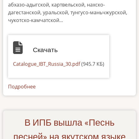
абхазо-адыгской, картвельской, нахско-
дагестанской, уральской, тунгусо-маньчжурской,
чукотско-камчатской...
Скачать
Default
Catalogue_IBT_Russia_30.pdf
(945.7 КБ)
Подробнее
о
bibliograficheskij-
ukazatel-
ibt-
30
В ИПБ вышла «Песнь
песней» на якутском языке