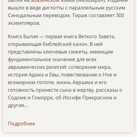
Бытия на
абазинском
языке («
Абзазара
»). Издание
вышло в виде диглотты с параллельным русским
Синодальным переводом. Тираж составляет 300
экземпляров.
Книга Бытия — первая книга Ветхого Завета,
открывающая библейский канон. В ней
представлены ключевые сюжеты, имеющие
фундаментальное значение для всех
авраамических религий: сотворение мира,
история Адама и Евы, повествование о Ное и
всемирном потопе, жизнь Авраама и его
готовность принести сына в жертву, рассказы о
Содоме и Гоморре, об Иосифе Прекрасном и
другие...
Подробнее
о
kniga-