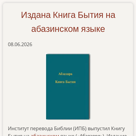
na-
khakasskom-
Издана Книга Бытия на
yazyke
абазинском языке
08.06.2026
Институт перевода Библии (ИПБ) выпустил Книгу