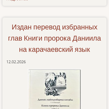
ruf-
iona-
agulskij-
yazyk
Издан перевод избранных
глав Книги пророка Даниила
на карачаевский язык
12.02.2026