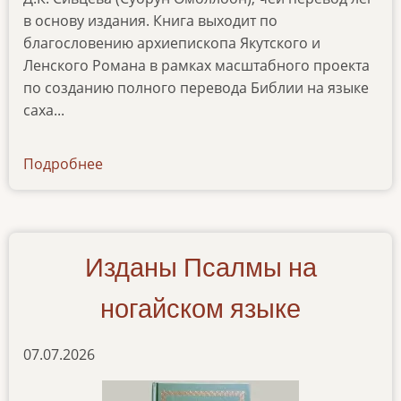
в основу издания. Книга выходит по
благословению архиепископа Якутского и
Ленского Романа в рамках масштабного проекта
по созданию полного перевода Библии на языке
саха...
Подробнее
о
pesn-
pesnej-
na-
yakutskom-
Изданы Псалмы на
yazyke
ногайском языке
07.07.2026