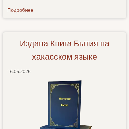
Подробнее
о
psalmy-
na-
nogajskom-
yazyke
Издана Книга Бытия на
хакасском языке
16.06.2026