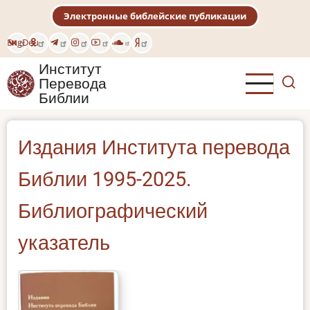
Перейти
Электронные библейские публикации
к
основному
Eng
Deu
содержанию
Институт
Перевода
Библии
Издания Института перевода
Библии 1995-2025.
Библиографический
указатель