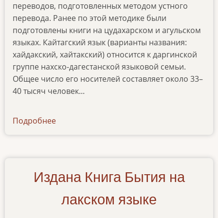
переводов, подготовленных методом устного
перевода. Ранее по этой методике были
подготовлены книги на цудахарском и агульском
языках. Кайтагский язык (варианты названия:
хайдакский, хайтакский) относится к даргинской
группе нахско-дагестанской языковой семьи.
Общее число его носителей составляет около 33–
40 тысяч человек...
Подробнее
о
kniga-
rufi-
i-
kniga-
Издана Книга Бытия на
proroka-
iony-
лакском языке
na-
kajtagskom-