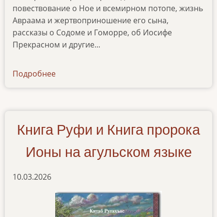
повествование о Ное и всемирном потопе, жизнь
Авраама и жертвоприношение его сына,
рассказы о Содоме и Гоморре, об Иосифе
Прекрасном и другие...
Подробнее
о
kniga-
bytiya-
na-
lakskom-
Книга Руфи и Книга пророка
yazyke
Ионы на агульском языке
10.03.2026