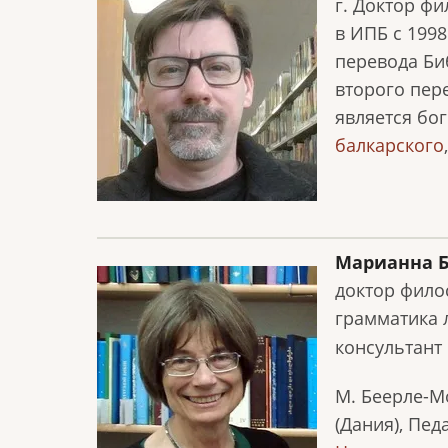
г. Доктор ф
в ИПБ c 199
перевода Би
второго пер
является бо
балкарского
Марианна Б
доктор фило
грамматика 
консультант
М. Беерле-Мо
(Дания), Пе