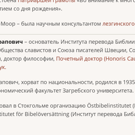
остоена
Патриаршей грамоты
«Во внимание к много
етием со дня рождения».
рле-Моор – была научным консультантом
лезгинского
Арапович
– основатель Института перевода Библии,
бщества славистов и Союза писателей Швеции, Со
, доктор философии,
Почетный доктор (Honoris Ca
ук.
пович, хорват по национальности, родился в 1935 
ономический факультет Загребского университета.
новал в Стокгольме организацию Östbibelinstitutet
stitutet för Bibelöversättning (Институт перевода Б