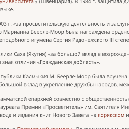
университета
(Швейцария). В 1984 г. защитила д
языке.
03 г. «за просветительскую деятельность и заслуг
-р Марианна Беерле-Моор была награждена ордено
еподобного игумена Сергия Радонежского III степе
блики Саха (Якутия) «за большой вклад в возрожде
 знак отличия «Гражданская доблесть».
еспублики Калмыкия М. Беерле-Моор была вручена
«большой вклад в укрепление дружбы народов, ме
 Камчатской епархией совместно с общественность
ауреата Премии «Просветитель» им. Святителя Ин
вода и издания книг Нового Завета на
корякском