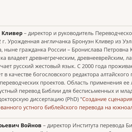
 Кливер
– директор и руководитель Переводческо
2 г. Урожденная англичанка Бронуэн Кливер из Уэ
а, ныне гражданка России – Бронислава Петровна 
ыка владеет древнегреческим, древнееврейским, л
чает русский жестовый язык. С 2000 года проживае
т в качестве богословского редактора алтайского п
 переводческих проектов. Область применения е
 устный перевод Библии для бесписьменных и мла
докторскую диссертацию (PhD) "
Создание сценария
ванного устного библейского перевода на южноа
рьевич Войнов
– директор Института перевода Би