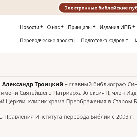
Электронные библейские пу
Основная
Новости
О нас
Принципы
Издания ИПБ
навигация
Второе
Переводческие проекты
Подготовка кадров
Н
меню
 Александр Троицкий
– главный библиограф Си
 имени Святейшего Патриарха Алексия II, член Изд
й Церкви, клирик храма Преображения в Старом Б
ь Правления Института перевода Библии с 2003 г.