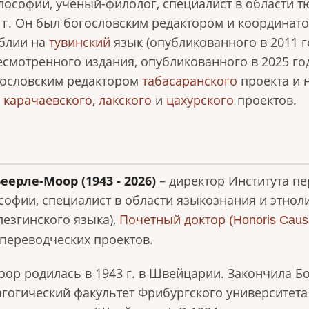
илософии, ученый-филолог, специалист в области т
8 г. Он был богословским редактором и координат
блии на
тувинский
язык (опубликованного в 2011 го
есмотренного издания, опубликованного в 2025 го
гословским редактором
табасаранского
проекта и 
,
карачаевского
,
лакского
и
цахурского
проектов.
еерле-Моор
(1943 - 2026)
– директор Института пер
софии, специалист в области языкознания и этноли
лезгинского языка),
Почетный доктор
(Honoris Cau
 переводческих проектов.
ор родилась в 1943 г. в Швейцарии. Закончила Бо
дагогический факультет Фрибургского университет