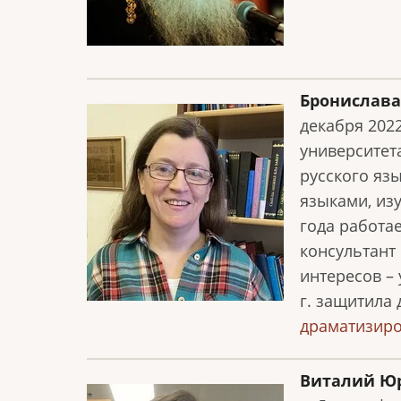
Бронислава
декабря 202
университет
русского яз
языками, изу
года работае
консультант
интересов –
г. защитила 
драматизиро
Виталий Ю