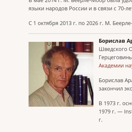
В мае 2014 г. М. Беерле-Моор была уд
языки народов России и в связи с 70-л
С 1 октября 2013 г. по 2026 г. М. Бее
Борислав 
Шведского О
Герцеговины
Академии на
Борислав Ара
закончил эк
В 1973 г. ос
1979 г. — In
г.