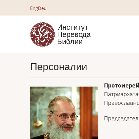
Перейти
Eng
Deu
к
основному
Институт
содержанию
Перевода
Библии
Персоналии
Протоиерей
Патриархата
Православно
Председател