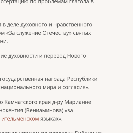
иссертацию по проблемам глагола в
и в деле духовного и нравственного
м «За служение Отечеству» святых
ни.
ние духовности и перевод Нового
 государственная награда Республики
жнационального мира и согласия».
ю Камчатского края д-ру Марианне
нокентия (Вениаминова) «за
и
ительменском
языках».