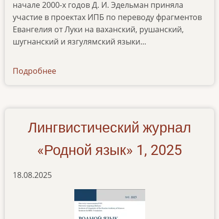
начале 2000-х годов Д. И. Эдельман приняла
участие в проектах ИПБ по переводу фрагментов
Евангелия от Луки на ваханский, рушанский,
шугнанский и язгулямский языки...
Подробнее
о
lingvisticheskij-
zhurnal-
rodnoj-
yazyk-
Лингвистический журнал
2-
2025
«Родной язык» 1, 2025
18.08.2025