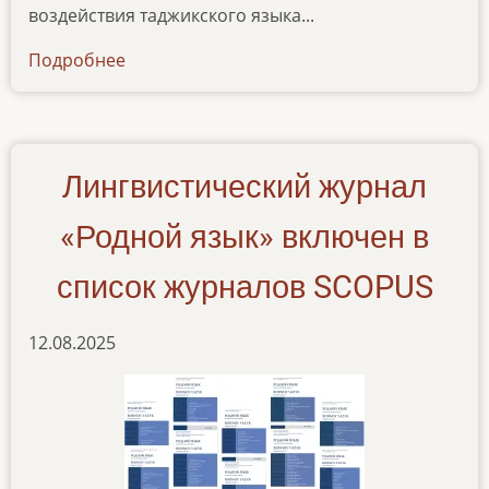
воздействия таджикского языка...
Подробнее
о
lingvisticheskij-
zhurnal-
rodnoj-
yazyk-
Лингвистический журнал
1-
2025
«Родной язык» включен в
список журналов SCOPUS
12.08.2025