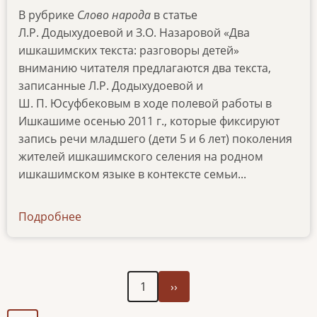
В рубрике
Слово народа
в статье
Л.Р. Додыхудоевой и З.О. Назаровой «Два
ишкашимских текста: разговоры детей»
вниманию читателя предлагаются два текста,
записанные Л.Р. Додыхудоевой и
Ш. П. Юсуфбековым в ходе полевой работы в
Ишкашиме осенью 2011 г., которые фиксируют
запись речи младшего (дети 5 и 6 лет) поколения
жителей ишкашимского селения на родном
ишкашимском языке в контексте семьи...
Подробнее
о
news-
17022022
Следующая
Нумерация
1
››
страница
страниц