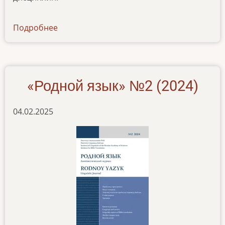
Подробнее
о
zhurnal-
rodnoj-
yazyk-
v-
«Родной язык» №2 (2024)
scopus
04.02.2025