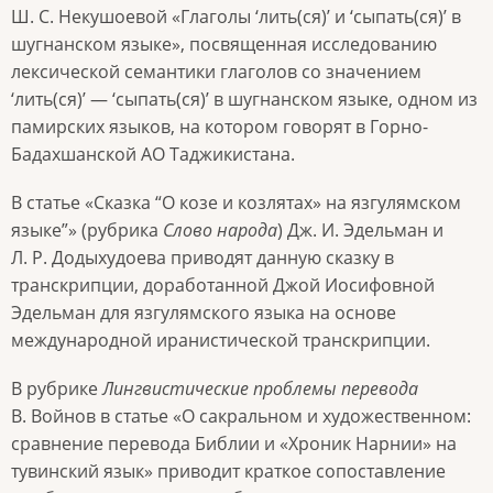
Ш. С. Некушоевой «Глаголы ‘лить(ся)’ и ‘сыпать(ся)’ в
шугнанском языке», посвященная исследованию
лексической семантики глаголов со значением
‘лить(ся)’ — ‘сыпать(ся)’ в шугнанском языке, одном из
памирских языков, на котором говорят в Горно-
Бадахшанской АО Таджикистана.
В статье «Сказка “О козе и козлятах» на язгулямском
языке”» (рубрика
Слово народа
) Дж. И. Эдельман и
Л. Р. Додыхудоева приводят данную сказку в
транскрипции, доработанной Джой Иосифовной
Эдельман для язгулямского языка на основе
международной иранистической транскрипции.
В рубрике
Лингвистические проблемы перевода
В. Войнов в статье «О сакральном и художественном:
сравнение перевода Библии и «Хроник Нарнии» на
тувинский язык» приводит краткое сопоставление