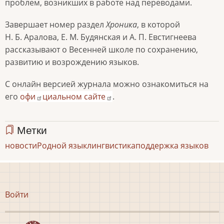
проблем, возникших в работе над переводами.
Завершает номер раздел
Хроника
, в которой
Н. Б. Аралова, Е. М. Будянская и А. П. Евстигнеева
рассказывают о Весенней школе по сохранению,
развитию и возрождению языков.
С онлайн версией журнала можно ознакомиться на
его
офи
циальном сайте
.
Метки
новости
Родной язык
лингвистика
поддержка языков
Меню
Войти
учётной
записи