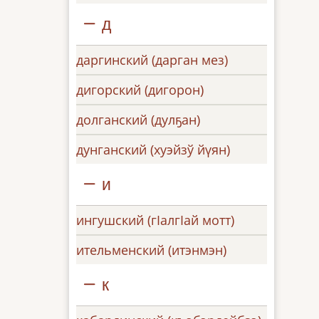
д
даргинский (дарган мез)
дигорский (дигорон)
долганский (дулҕан)
дунганский (хуэйзў йүян)
и
ингушский (гӏалгӏай мотт)
ительменский (итэнмэн)
к