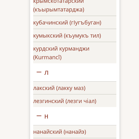
крымскотатарский
(къырымтатарджа)
кубачинский (гӏугъбуган)
кумыкский (къумукъ тил)
курдский курманджи
(Kurmancî)
л
лакский (лакку маз)
лезгинский (лезги чіал)
н
нанайский (нанайэ)