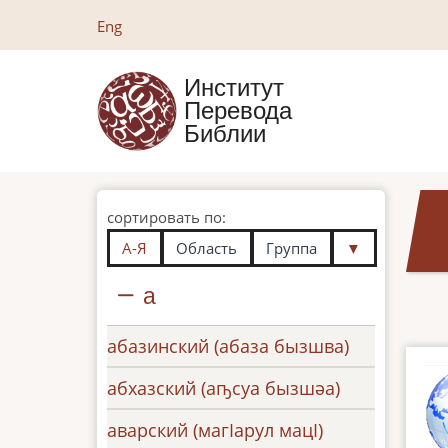
Перейти
Eng
к
основному
Институт
содержанию
Перевода
Библии
сортировать по:
А-Я
Область
Группа
▼
а
абазинский (абаза бызшва)
абхазский (аҧсуа бызшәа)
аварский (магӏарул мацӏ)