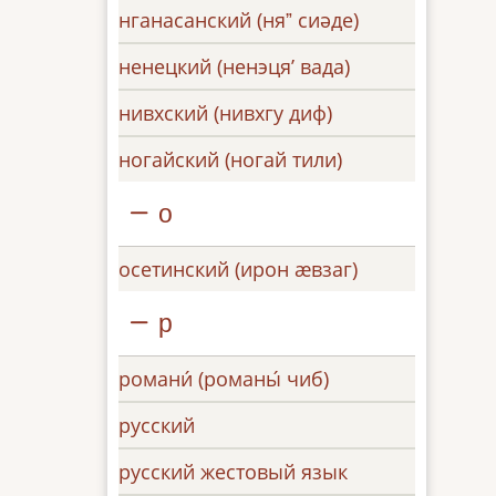
нганасанский (няˮ сиәде)
ненецкий (ненэцяʼ вада)
нивхский (нивхгу диф)
ногайский (ногай тили)
о
осетинский (ирон æвзаг)
р
романи́ (романы́ чиб)
русский
русский жестовый язык