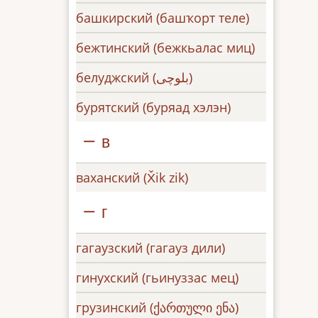
башкирский (башҡорт теле)
бежтинский (бежкьалас миц)
белуджский (بلوچی)
бурятский (буряад хэлэн)
в
ваханский (X̌ik zik)
г
гагаузский (гагауз дили)
гинухский (гьинуззас мец)
грузинский (ქართული ენა)