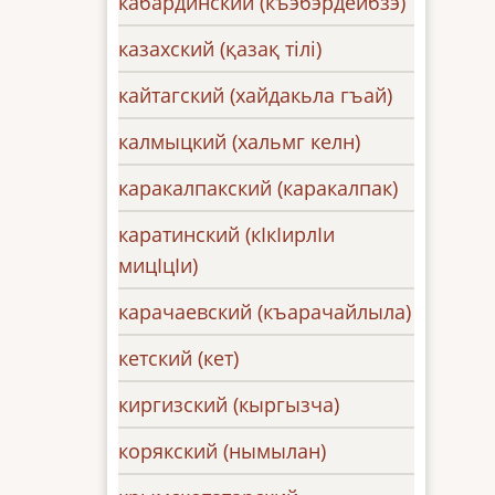
кабардинский (къэбэрдейбзэ)
казахский (қазақ тілі)
кайтагский (хайдакьла гъай)
калмыцкий (хальмг келн)
каракалпакский (каракалпак)
каратинский (кIкIирлIи
мицIцIи)
карачаевский (къарачайлыла)
кетский (кет)
киргизский (кыргызча)
корякский (нымылан)