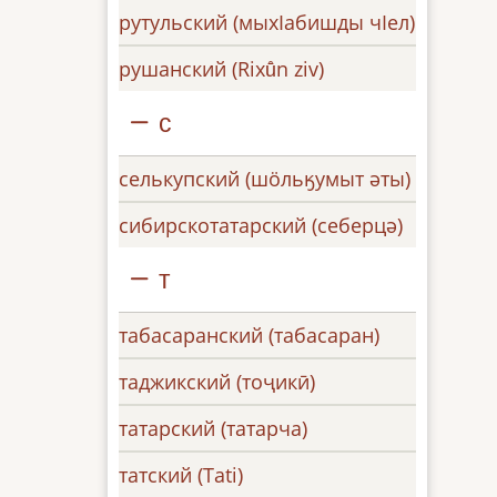
рутульский (мыхӏабишды чӏел)
рушанский (Rixū̊n ziv)
с
селькупский (шӧльӄумыт әты)
сибирскотатарский (себерцә)
т
табасаранский (табасаран)
таджикский (тоҷикӣ)
татарский (татарча)
татский (Tati)