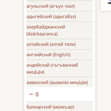
агульский (агъул чiал)
адыгейский (адыгaбзэ)
азербайджанский
(Azärbaycanca)
алтайский (алтай тили)
английский (English)
андийский (гъгъваннаб
мицlцlи)
ахвахский (ашвалӏи мицӏцІи)
б
балкарский (малкъар)