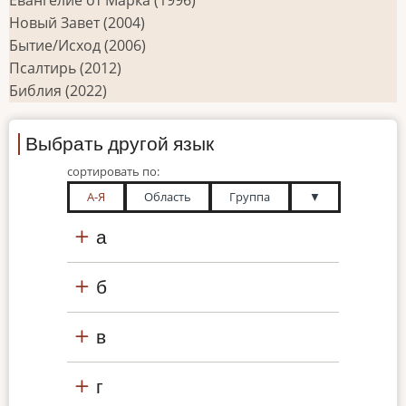
Новый Завет (2004)
Бытие/Исход (2006)
Псалтирь (2012)
Библия (2022)
Выбрать другой язык
сортировать по:
А-Я
Область
Группа
▼
а
б
в
г