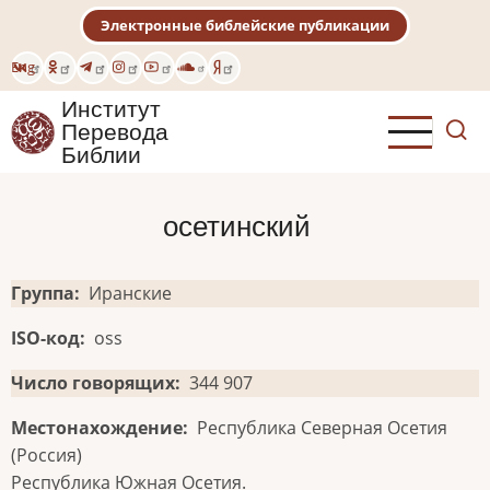
Перейти
Электронные библейские публикации
к
основному
Eng
содержанию
Институт
Перевода
Библии
осетинский
Группа
Иранские
ISO-код
oss
Число говорящих
344 907
Местонахождение
Республика Северная Осетия
(Россия)
Республика Южная Осетия.