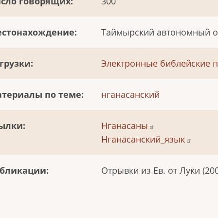
сло говорящих
300
стонахождение
Таймырский автономный ок
грузки
Электронные библейские 
териалы по теме
нганасанский
ылки
Нганасаны
Нганасанский_язык
бликации
Отрывки из Ев. от Луки (20