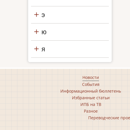
э
ю
я
Footer
Новости
События
main
Информационный бюллетень
menu
Избранные статьи
ИПБ на ТВ
Разное
Footer
Переводческие про
second