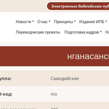
Электронные библейские пу
Основная
Новости
О нас
Принципы
Издания ИПБ
навигация
Второе
Переводческие проекты
Подготовка кадров
Н
меню
нганасанс
уппа
Самодийские
O-код
nio