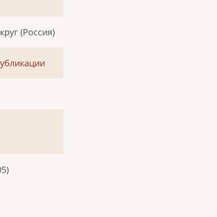
руг (Россия)
публикации
05)