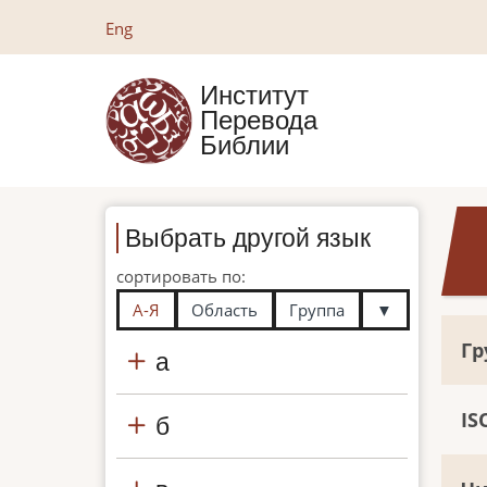
Перейти
Eng
к
основному
Институт
содержанию
Перевода
Библии
Выбрать другой язык
сортировать по:
А-Я
Область
Группа
▼
Гр
а
IS
б