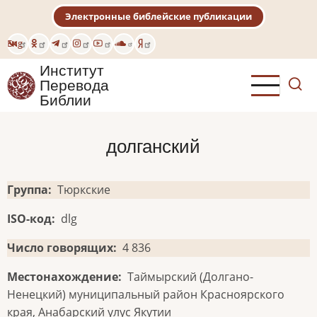
Перейти
Электронные библейские публикации
к
основному
Eng
содержанию
Институт
Перевода
Библии
долганский
Группа
Тюркские
ISO-код
dlg
Число говорящих
4 836
Местонахождение
Таймырский (Долгано-
Ненецкий) муниципальный район Красноярского
края, Анабарский улус Якутии