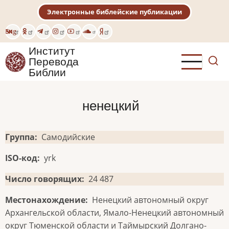
Перейти
Электронные библейские публикации
к
основному
Eng
содержанию
Институт
Перевода
Библии
ненецкий
Группа
Самодийские
ISO-код
yrk
Число говорящих
24 487
Местонахождение
Ненецкий автономный округ
Архангельской области, Ямало-Ненецкий автономный
округ Тюменской области и Таймырский Долгано-