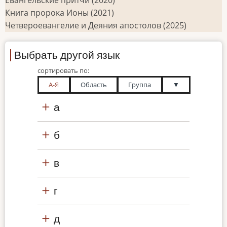
Книга пророка Ионы (2021)
Четвероевангелие и Деяния апостолов (2025)
Выбрать другой язык
сортировать по:
А-Я
Область
Группа
▼
а
б
в
г
д