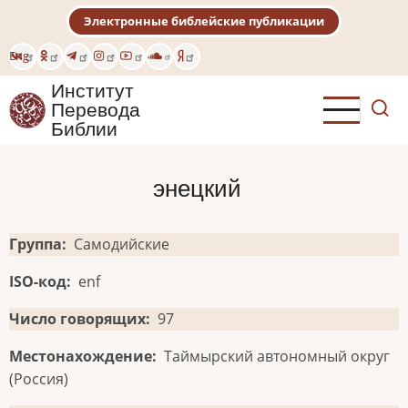
Перейти
Электронные библейские публикации
к
основному
Eng
содержанию
Институт
Перевода
Библии
энецкий
Группа
Самодийские
ISO-код
enf
Число говорящих
97
Местонахождение
Таймырский автономный округ
(Россия)