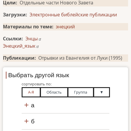
Цели
Отдельные части Нового Завета
Загрузки
Электронные библейские публикации
Материалы по теме
энецкий
Ссылки
Энцы
Энецкий_язык
Публикации
Отрывки из Евангелия от Луки (1995)
Выбрать другой язык
сортировать по:
А-Я
Область
Группа
▼
а
б