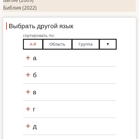
Библия (2022)
Выбрать другой язык
сортировать по:
А-Я
Область
Группа
▼
а
б
в
г
д