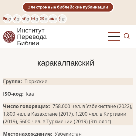
Перейти
Электронные библейские публикации
к
основному
Eng
содержанию
Институт
Перевода
Библии
каракалпакский
Группа
Тюркские
ISO-код
kaa
Число говорящих
758,000 чел. в Узбекистане (2022),
1,800 чел. в Казахстане (2017), 1,200 чел. в Киргизии
(2019), 5600 чел. в Туркмении (2019) (Этнолог)
Местонахождение
Узбекистан