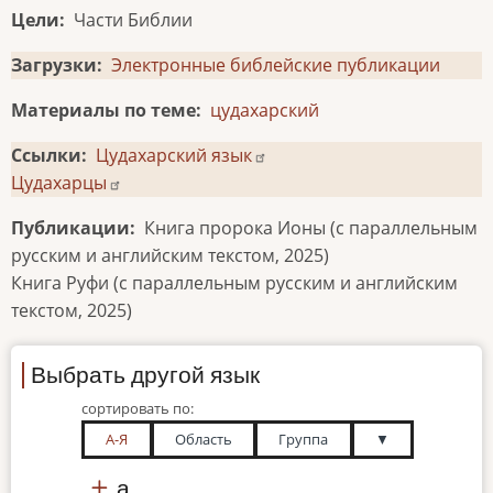
Цели
Части Библии
Загрузки
Электронные библейские публикации
Материалы по теме
цудахарский
Ссылки
Цудахарский язык
Цудахарцы
Публикации
Книга пророка Ионы (с параллельным
русским и английским текстом, 2025)
Книга Руфи (с параллельным русским и английским
текстом, 2025)
Выбрать другой язык
сортировать по:
А-Я
Область
Группа
▼
а