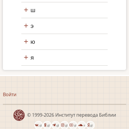
ш
э
ю
я
Меню
Войти
учётной
записи
пользователя
© 1999-2026
Институт перевода Библии