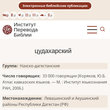
Перейти
Электронные библейские публикации
к
основному
Eng
содержанию
Институт
Перевода
Библии
цудахарский
Группа
Нахско-дагестанские
Число говорящих
33 000 говорящих (Коряков, Ю.Б.
Атлас кавказских языков. — М. : Институт языкознания
РАН, 2006.)
Местонахождение
Левашинский и Акушинский
районы Республики Дагестан (РФ)