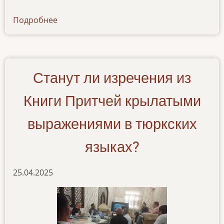
Подробнее
о
seminar-
po-
ustnomu-
biblejskomu-
Станут ли изречения из
perevodu
Книги Притчей крылатыми
выражениями в тюркских
языках?
25.04.2025