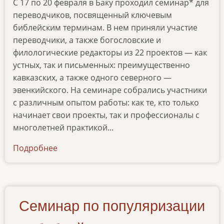
С 17 по 20 февраля в Баку проходил семинар* для
переводчиков, посвященный ключевым
библейским терминам. В нем приняли участие
переводчики, а также богословские и
филологические редакторы из 22 проектов — как
устных, так и письменных: преимущественно
кавказских, а также одного северного —
эвенкийского. На семинаре собрались участники
с различным опытом работы: как те, кто только
начинает свои проекты, так и профессионалы с
многолетней практикой...
Подробнее
о
seminar-
po-
perevodu-
klyuchevykh-
Семинар по популяризации
biblejskikh-
terminov