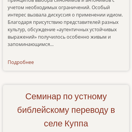
принципов выбора синонимов и антонимов с
учетом необходимых ограничений. Особый
интерес вызвала дискуссия о применении идиом.
Благодаря присутствию представителей разных
культур, обсуждение «аутентичных устойчивых
выражений» получилось особенно живым и
запоминающимся...
Подробнее
о
seminar-
smysl-
i-
kommunikacziya
Семинар по устному
библейскому переводу в
селе Куппа