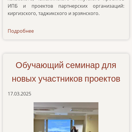
ИПБ и проектов партнерских организаций:
киргизского, таджикского и эрзянского.
Подробнее
о
razbiraem-
knigu-
proroka-
ieremii
Обучающий семинар для
новых участников проектов
17.03.2025