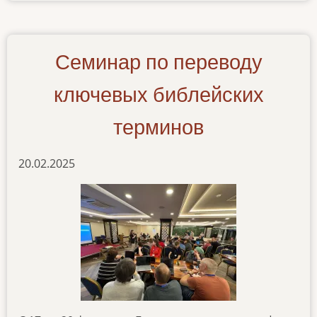
seminar-
dlya-
novykh-
Семинар по переводу
uchastnikov-
proektov
ключевых библейских
терминов
20.02.2025