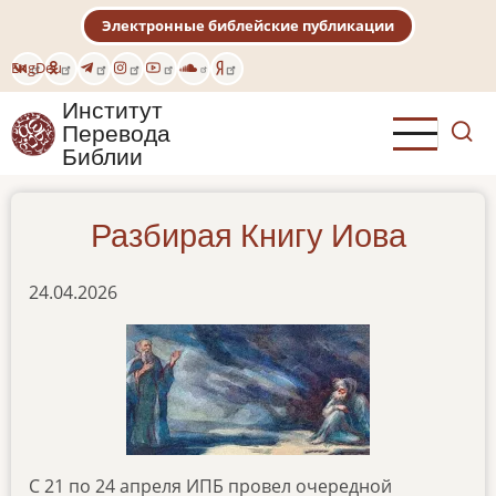
Перейти
Электронные библейские публикации
к
основному
Eng
Deu
содержанию
Институт
Перевода
Библии
Разбирая Книгу Иова
24.04.2026
С 21 по 24 апреля ИПБ провел очередной