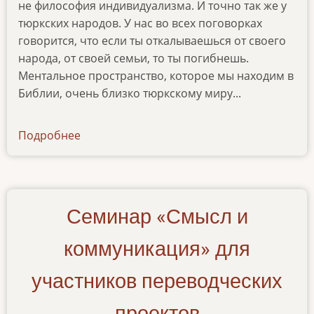
не философия индивидуализма. И точно так же у
тюркских народов. У нас во всех поговорках
говорится, что если ты откалываешься от своего
народа, от своей семьи, то ты погибнешь.
Ментальное пространство, которое мы находим в
Библии, очень близко тюркскому миру...
Подробнее
о
aforizmy-
knigi-
pritchej-
i-
Семинар «Смысл и
poeziya-
tyurkskikh-
коммуникация» для
narodov
участников переводческих
проектов