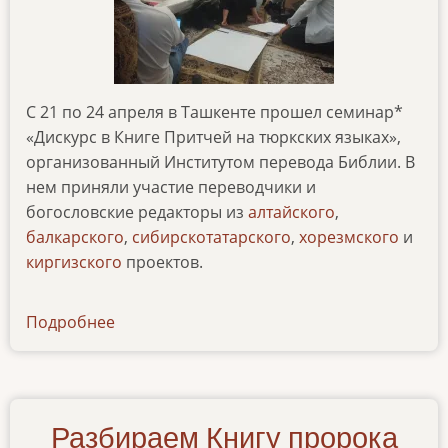
С 21 по 24 апреля в Ташкенте прошел семинар*
«Дискурс в Книге Притчей на тюркских языках»,
организованный Институтом перевода Библии. В
нем приняли участие переводчики и
богословские редакторы из
алтайского
,
балкарского
,
сибирскотатарского
,
хорезмского
и
киргизского
проектов.
Подробнее
о
seminar-
po-
pritcham
Разбираем Книгу пророка