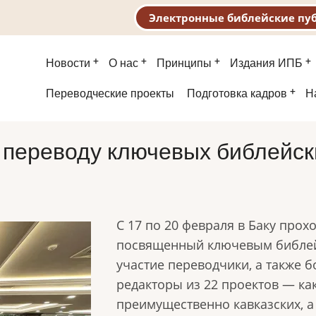
Электронные библейские пу
Основная
Новости
О нас
Принципы
Издания ИПБ
навигация
Второе
Переводческие проекты
Подготовка кадров
Н
меню
 переводу ключевых библейск
С 17 по 20 февраля в Баку прох
посвященный ключевым библей
участие переводчики, а также 
редакторы из 22 проектов — как
преимущественно кавказских, а