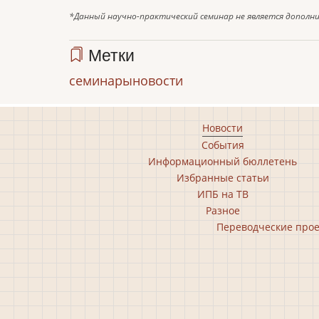
*Данный научно-практический семинар не является дополн
Метки
семинары
новости
Footer
Новости
События
main
Информационный бюллетень
menu
Избранные статьи
ИПБ на ТВ
Разное
Footer
Переводческие про
second
menu