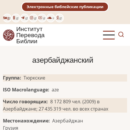
Перейти
Электронные библейские публикации
к
основному
Eng
содержанию
Институт
Перевода
Библии
азербайджанский
Группа
Тюркские
ISO Macrolanguage
aze
Число говорящих
8 172 809 чел. (2009) в
Азербайджане; 27 435 319 чел. во всех странах
Местонахождение
Азербайджан
Грузия