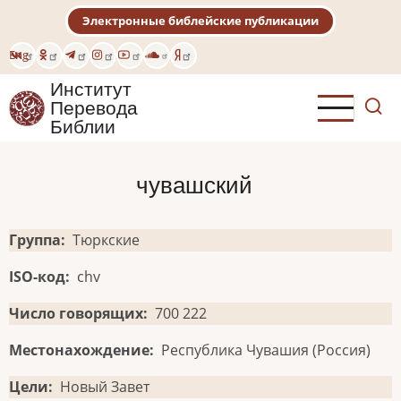
Перейти
Электронные библейские публикации
к
основному
Eng
содержанию
Институт
Перевода
Библии
чувашский
Группа
Тюркские
ISO-код
chv
Число говорящих
700 222
Местонахождение
Республика Чувашия (Россия)
Цели
Новый Завет