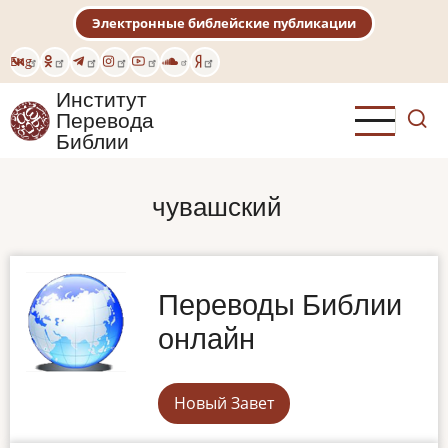
Перейти
Электронные библейские публикации
к
основному
Eng
содержанию
Институт
Перевода
Библии
чувашский
Переводы Библии
онлайн
Новый Завет