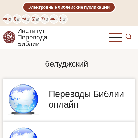
Перейти
Электронные библейские публикации
к
основному
Eng
содержанию
Институт
Перевода
Библии
белуджский
Переводы Библии
онлайн