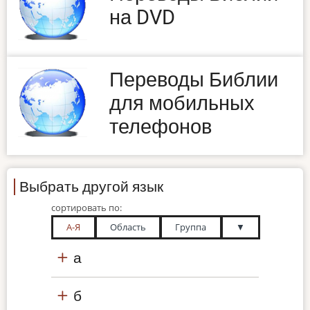
на DVD
Переводы Библии
для мобильных
телефонов
Выбрать другой язык
сортировать по:
А-Я
Область
Группа
▼
а
б