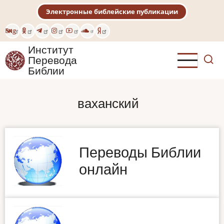
Перейти
Электронные библейские публикации
к
основному
Eng
содержанию
Институт
Перевода
Библии
ваханский
Переводы Библии
онлайн