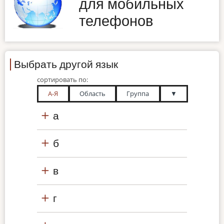
для мобильных
телефонов
Выбрать другой язык
сортировать по:
А-Я
Область
Группа
▼
а
б
в
г