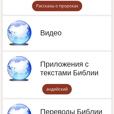
Рассказы о пророках
Видео
Приложения с
текстами Библии
андийский
Переводы Библии