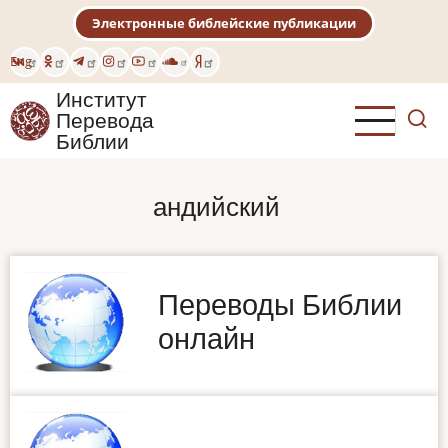
Перейти
Электронные библейские публикации
к
основному
Eng
содержанию
Институт
Перевода
Библии
андийский
Переводы Библии
онлайн