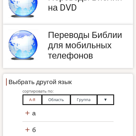
на DVD
Переводы Библии
для мобильных
телефонов
Выбрать другой язык
сортировать по:
А-Я
Область
Группа
▼
а
б