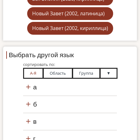
Новый Завет (2002, латиница)
Новый Завет (2002, кириллица)
Выбрать другой язык
сортировать по:
А-Я
Область
Группа
▼
а
б
в
г