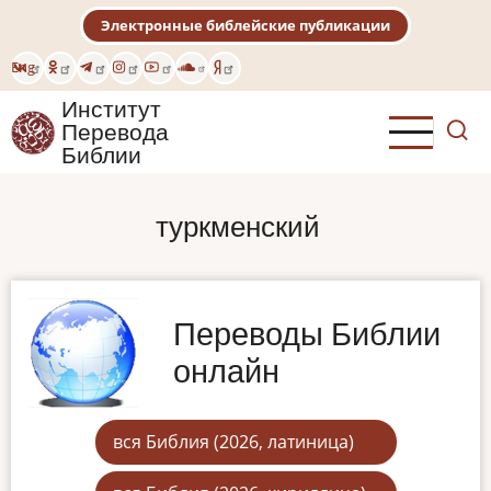
Перейти
Электронные библейские публикации
к
основному
Eng
содержанию
Институт
Перевода
Библии
туркменский
Переводы Библии
онлайн
вся Библия (2026, латиница)