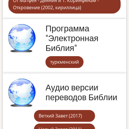
От Матфея - Деяния и 1. Коринфянам -
Откровение (2002, кириллица)
Программа
"Электронная
Библия"
туркменский
Аудио версии
переводов Библии
Ветхий Завет (2017)