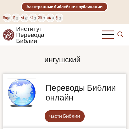
Перейти
Электронные библейские публикации
к
основному
Eng
содержанию
Институт
Перевода
Библии
ингушский
Переводы Библии
онлайн
части Библии