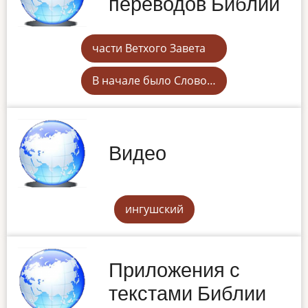
переводов Библии
части Ветхого Завета
В начале было Слово…
Видео
ингушский
Приложения с
текстами Библии