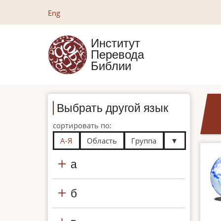
Перейти
Eng
к
основному
Институт
содержанию
Перевода
Библии
Выбрать другой язык
сортировать по:
А-Я
Область
Группа
▼
а
б