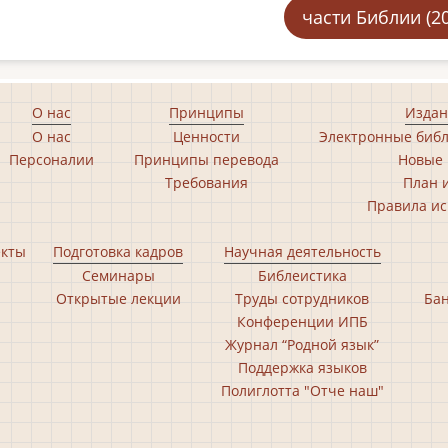
части Библии (2
О нас
Принципы
Издан
О нас
Ценности
Электронные библ
Персоналии
Принципы перевода
Новые 
Требования
План 
Правила ис
екты
Подготовка кадров
Научная деятельность
Семинары
Библеистика
Открытые лекции
Труды сотрудников
Бан
Конференции ИПБ
Журнал “Родной язык”
Поддержка языков
Полиглотта "Отче наш"