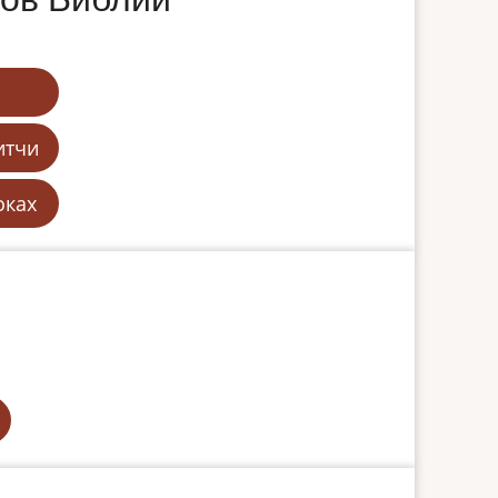
итчи
оках