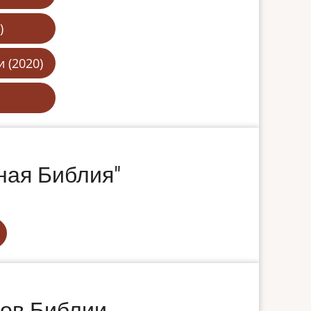
)
 (2020)
ная Библия"
дов Библии