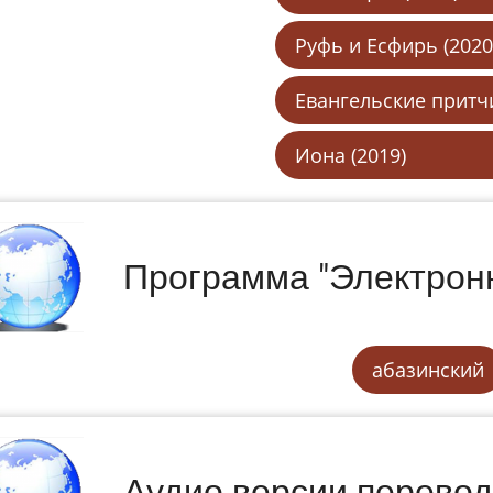
Руфь и Есфирь (2020
Евангельские притчи
Иона (2019)
Программа "Электрон
абазинский
Аудио версии перево