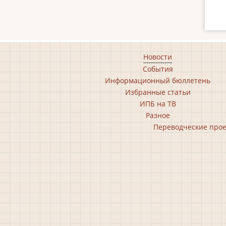
Footer
Новости
События
main
Информационный бюллетень
menu
Избранные статьи
ИПБ на ТВ
Разное
Footer
Переводческие про
second
menu