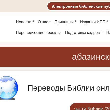
Электронные библейские пу
Основная
Новости
О нас
Принципы
Издания ИПБ
навигация
Второе
Переводческие проекты
Подготовка кадров
Н
меню
абазинск
Переводы Библии он
части Библии (2