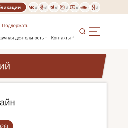
бликации
Поддержать
аучная деятельность
Контакты
ий
лайн
026)