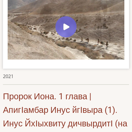
2021
Пророк Иона. 1 глава |
АпигӀамбар Инус йгӀвыра (1).
Инус ЙхӀыхвиту дичвырдитӀ (на