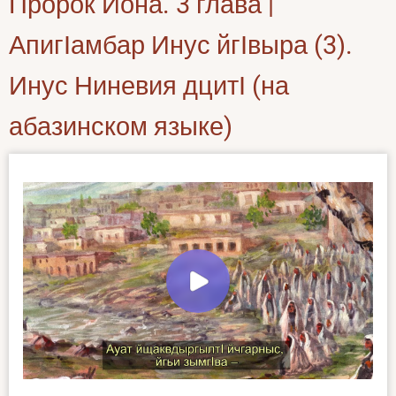
Пророк Иона. 3 глава |
АпигӀамбар Инус йгӀвыра (3).
Инус Ниневия дцитӀ (на
абазинском языке)