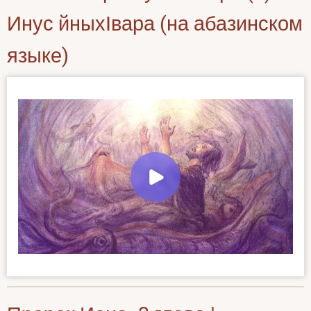
Инус йныхӀвара (на абазинском
языке)