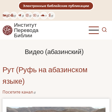
Перейти
Электронные библейские публикации
к
основному
Eng
Deu
содержанию
Институт
Перевода
Библии
Видео (абазинский)
Рут (Руфь на абазинском
языке)
Посетите канал