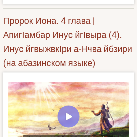
Пророк Иона. 4 глава |
АпигӀамбар Инус йгӀвыра (4).
Инус йгвыжвкӀри а-Нчва йбзири
(на абазинском языке)