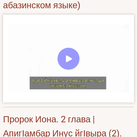
абазинском языке)
Пророк Иона. 2 глава |
АпигӀамбар Инус йгӀвыра (2).