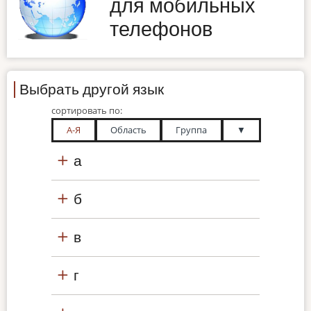
для мобильных
телефонов
Выбрать другой язык
сортировать по:
А-Я
Область
Группа
▼
а
б
в
г