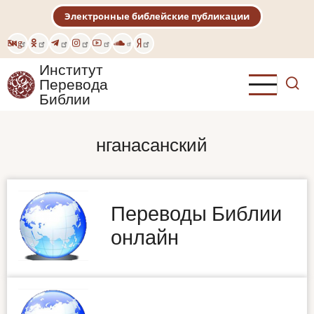
Перейти
Электронные библейские публикации
к
основному
Eng
содержанию
Институт
Перевода
Библии
нганасанский
Переводы Библии
онлайн