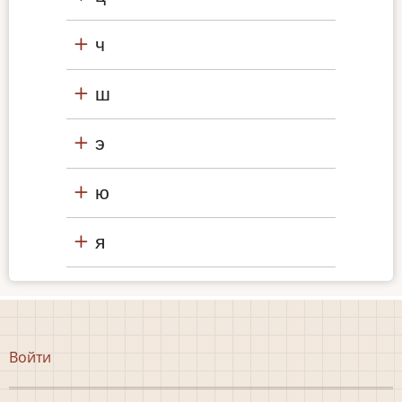
ч
ш
э
ю
я
Меню
Войти
учётной
записи