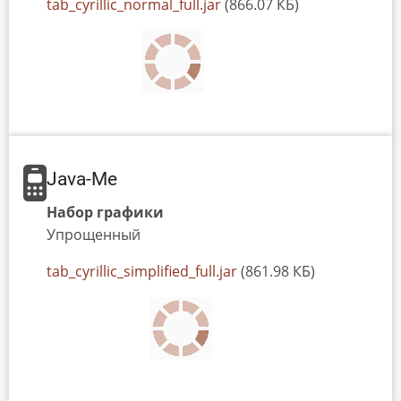
JAR
tab_cyrillic_normal_full.jar
(866.07 КБ)
or
JAD
file
Java-Me
Набор графики
Упрощенный
JAR
tab_cyrillic_simplified_full.jar
(861.98 КБ)
or
JAD
file