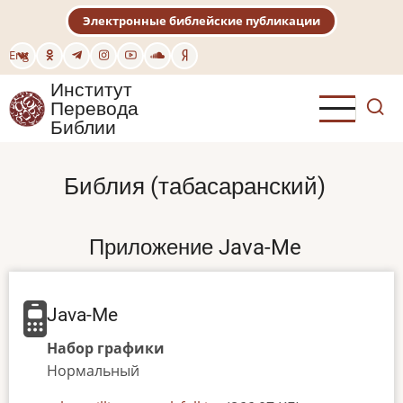
Перейти
Электронные библейские публикации
к
основному
Eng
содержанию
Институт
Перевода
Библии
Библия (табасаранский)
Приложение Java-Me
Java-Me
Набор графики
Нормальный