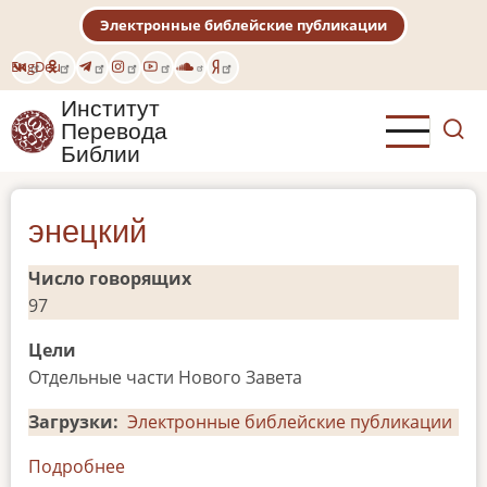
Перейти
Электронные библейские публикации
к
основному
Eng
Deu
содержанию
Институт
Перевода
Библии
энецкий
Число говорящих
97
Цели
Отдельные части Нового Завета
Загрузки
Электронные библейские публикации
Подробнее
о