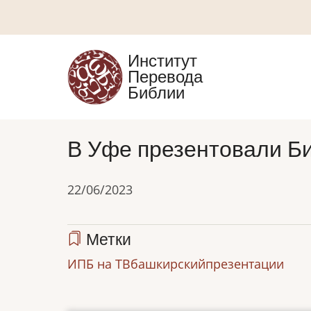
Перейти
к
основному
Институт
содержанию
Перевода
Библии
В Уфе презентовали Б
22/06/2023
Метки
ИПБ на ТВ
башкирский
презентации