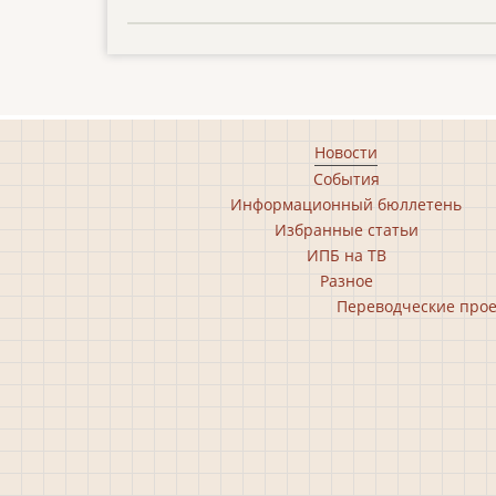
Footer
Новости
События
main
Информационный бюллетень
menu
Избранные статьи
ИПБ на ТВ
Разное
Footer
Переводческие про
second
menu