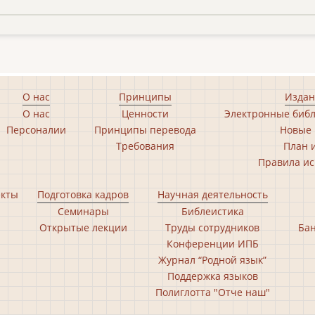
О нас
Принципы
Издан
О нас
Ценности
Электронные библ
Персоналии
Принципы перевода
Новые 
Требования
План 
Правила ис
екты
Подготовка кадров
Научная деятельность
Семинары
Библеистика
Открытые лекции
Труды сотрудников
Бан
Конференции ИПБ
Журнал “Родной язык”
Поддержка языков
Полиглотта "Отче наш"