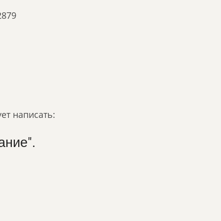
2879
ует написать:
ание".