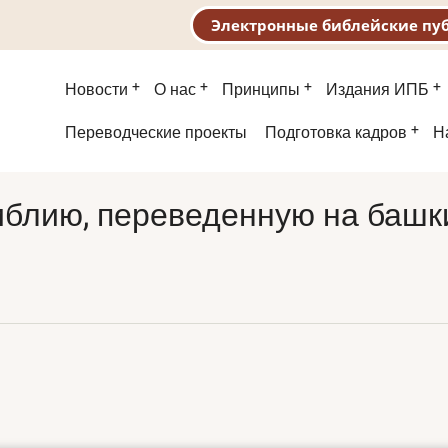
Электронные библейские пу
Основная
Новости
О нас
Принципы
Издания ИПБ
навигация
Второе
Переводческие проекты
Подготовка кадров
Н
меню
иблию, переведенную на башк