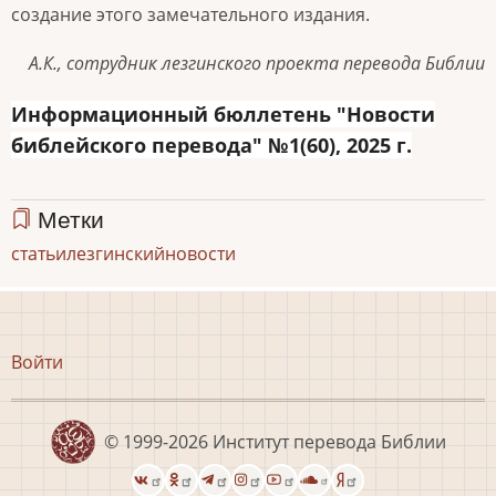
создание этого замечательного издания.
А.К., сотрудник лезгинского проекта перевода Библии
Информационный бюллетень "Новости
библейского перевода" №1(60), 2025 г.
Метки
статьи
лезгинский
новости
Меню
Войти
учётной
записи
пользователя
© 1999-2026
Институт перевода Библии