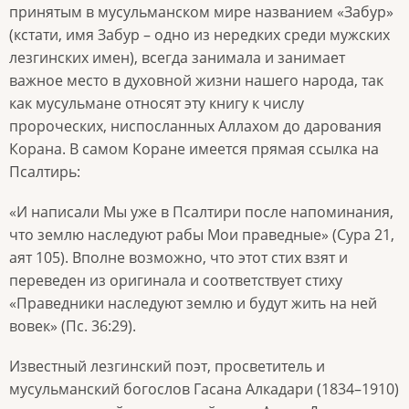
принятым в мусульманском мире названием «Забур»
(кстати, имя Забур – одно из нередких среди мужских
лезгинских имен), всегда занимала и занимает
важное место в духовной жизни нашего народа, так
как мусульмане относят эту книгу к числу
пророческих, ниспосланных Аллахом до дарования
Корана. В самом Коране имеется прямая ссылка на
Псалтирь:
«И написали Мы уже в Псалтири после напоминания,
что землю наследуют рабы Мои праведные» (Сура 21,
аят 105). Вполне возможно, что этот стих взят и
переведен из оригинала и соответствует стиху
«Праведники наследуют землю и будут жить на ней
вовек» (Пс. 36:29).
Известный лезгинский поэт, просветитель и
мусульманский богослов Гасана Алкадари (1834–1910)