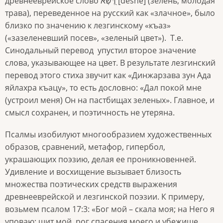
древнееврейское слово דֶּ֭שֶׁא [deshe] (зелень, молодая
трава), переведенное на русский как «злачное», было
близко по значению к лезгинскому «къаз»
(«зазеленевший посев», «зеленый цвет»).
Т.е.
Синодальный перевод
упустил второе значение
слова, указывающее на цвет. В результате лезгинский
перевод этого стиха звучит как «Динжарзава зун Ада
яйлахра къацу», то есть дословно: «Дал покой мне
(устроил меня) Он на пастбищах зеленых». Главное, и
смысл сохранен, и поэтичность не утеряна.
Псалмы изобилуют многообразием художественных
образов, сравнений, метафор, гипербол,
украшающих поэзию, делая ее проникновенней.
Удивление и восхищение вызывает близость
множества поэтических средств выражения
древнееврейской и лезгинской поэзии. К примеру,
возьмем псалом 17:3: «Бог мой – скала моя; на Него я
уповаю; щит мой, рог спасения моего и убежище