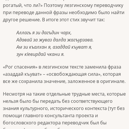
рогатый, что ли?» Поэтому лезгинскому переводчику
при переводе данной фразы необходимо было найти
другое решение. В итоге этот стих звучит так:
Аллагь я зи дагъдин чарх,
Адавай за жуваз далда жагъурзава.
Ам зи къалхан я, азаддай къуват я,
зун кӀевирдай чкани я.
«Рог спасения» в лезгинском тексте заменила фраза
«азаддай къуват» – «освобождающая сила», которая
все же сохранила значение, заложенное в оригинале.
Несмотря на такие отдельные трудные места, которые
нельзя было бы передать без соответствующего
знания культурного, исторического контекста (тут без
помощи главного консультанта проекта и
богословского редактора переводчик был бы