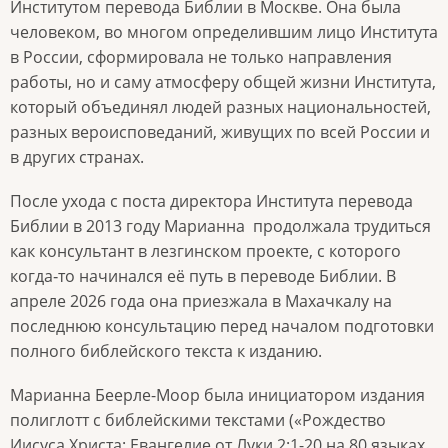
Институтом перевода Библии в Москве. Она была
человеком, во многом определившим лицо Института
в России, сформировала не только направления
работы, но и саму атмосферу общей жизни Института,
который объединял людей разных национальностей,
разных вероисповеданий, живущих по всей России и
в других странах.
После ухода с поста директора Института перевода
Библии в 2013 году Марианна
продолжала трудиться
как консультант
в
лезгинском проекте, с которого
когда‑то начинался её путь в переводе Библии. В
апреле 2026 года она приезжала в Махачкалу на
последнюю консультацию перед началом подготовки
полного библейского текста к изданию.
Марианна Беерле-Моор была инициатором издания
полиглотт с библейскими текстами («Рождество
Иисуса Христа: Евангелие от Луки 2:1-20 на 80 языках