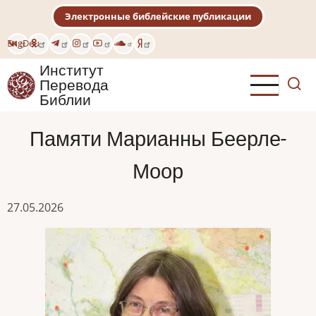
Перейти
Электронные библейские публикации
к
основному
Eng
Deu
содержанию
Институт
Перевода
Библии
Памяти Марианны Беерле-
Моор
27.05.2026