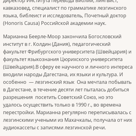
директор Института перевода Библии, лингвист,
кавказовед, специалист по грамматике лезгинского
языка, библеист и исследователь, Почетный доктор
(Honoris Causa) Российской академии наук.
Марианна Беерле-Моор закончила
Богословский
институт в г. Колдин (Дания), педагогический
факультет Фрибургского университета (Швейцария) и
факультет языкознания Цюрихского университета
(Швейцария).
В сферу ее научного и личного интереса
входили народы Дагестана, их языки и культура. И
особенно
— лезгинский язык
Она мечтала побывать
в Дагестане, в течение десяти лет пыталась добиться
разрешения
посетить Советский Союз, но это
удалось осуществить только в 1990 г., во времена
перестройки. Марианна регулярно переписывалась с
лезгинскими учеными из Махачкалы, получала от них
аудиокассеты с записями лезгинской речи.