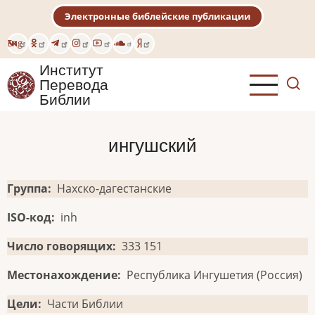
Перейти
Электронные библейские публикации
к
основному
Eng
содержанию
Институт
Перевода
Библии
ингушский
Группа
Нахско-дагестанские
ISO-код
inh
Число говорящих
333 151
Местонахождение
Республика Ингушетия (Россия)
Цели
Части Библии