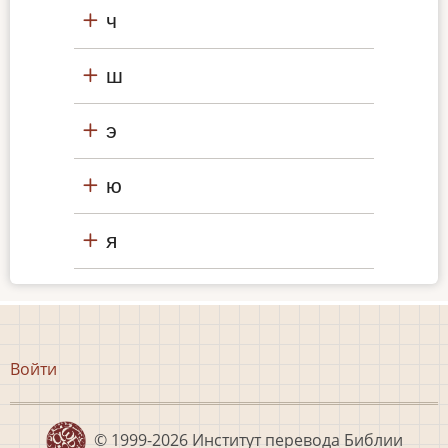
ч
ш
э
ю
я
Меню
Войти
учётной
записи
пользователя
© 1999-2026
Институт перевода Библии