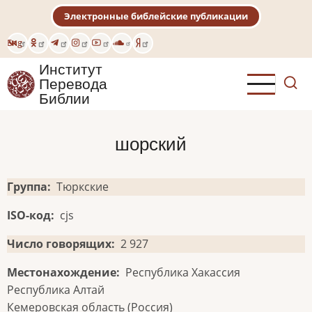
Перейти
Электронные библейские публикации
к
основному
Eng
содержанию
Институт
Перевода
Библии
шорский
Группа
Тюркские
ISO-код
cjs
Число говорящих
2 927
Местонахождение
Республика Хакассия
Республика Алтай
Кемеровская область (Россия)