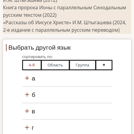
Книга пророка Ионы с параллельным Синодальным
русским текстом (2022)
«Рассказы об Иисусе Христе» И.М. Штыгашева (2024,
2-е издание с параллельным русским переводом)
Выбрать другой язык
сортировать по:
А-Я
Область
Группа
▼
а
б
в
г