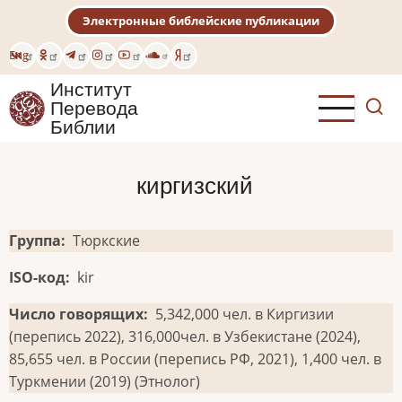
Перейти
Электронные библейские публикации
к
основному
Eng
содержанию
Институт
Перевода
Библии
киргизский
Группа
Тюркские
ISO-код
kir
Число говорящих
5,342,000 чел. в Киргизии
(перепись 2022), 316,000чел. в Узбекистане (2024),
85,655 чел. в России (перепись РФ, 2021), 1,400 чел. в
Туркмении (2019) (Этнолог)