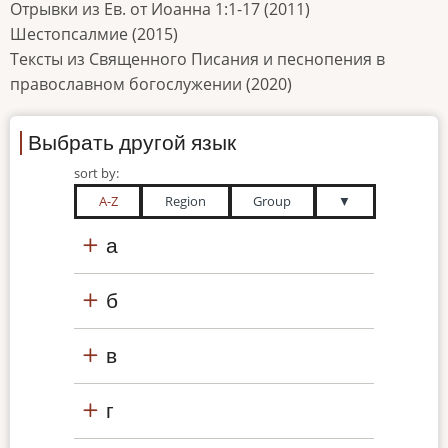
Отрывки из Ев. от Иоанна 1:1-17 (2011)
Шестопсалмие (2015)
Тексты из Священного Писания и песнопения в
православном богослужении (2020)
Выбрать другой язык
sort by:
A-Z
Region
Group
▼
а
б
в
г