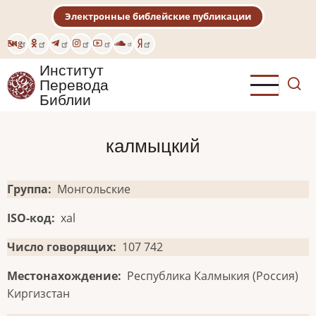
Перейти
Электронные библейские публикации
к
основному
Eng
содержанию
Институт
Перевода
Библии
калмыцкий
Группа
Монгольские
ISO-код
xal
Число говорящих
107 742
Местонахождение
Республика Калмыкия (Россия)
Киргизстан