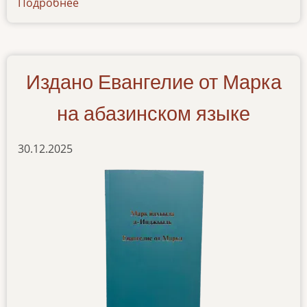
Подробнее
о
kniga-
bytiya-
na-
abazinskom-
Издано Евангелие от Марка
yazyke
на абазинском языке
30.12.2025