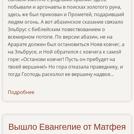
побывали и аргонавты в поисках золотого руна,
здесь же был прикован и Прометей, подаривший
людям огонь. А вот абазинское сказание связало
Эльбрус с библейским повествованием о
всемирном потопе. По версии абазин, не на
Арарате должен был остановиться Ноев ковчег, а
на Эльбрусе, и Ной обратился с ковчега к самой
горе: «Останови ковчег! Пусть он пребудет на
твоей вершине!» Но гора отказала праведнику, и
тогда Господь расколол ее вершину надвое...
Подробнее
о
articles-
27072022
Вышло Евангелие от Матфея