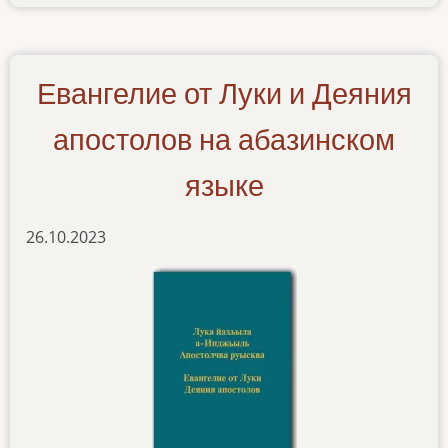
izdano-
evangelie-
ot-
marka-
Евангелие от Луки и Деяния
na-
abazinskom-
апостолов на абазинском
yazyke
языке
26.10.2023