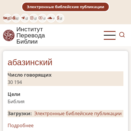
Перейти
Электронные библейские публикации
к
основному
Eng
Deu
содержанию
Институт
Перевода
Библии
абазинский
Число говорящих
30 194
Цели
Библия
Загрузки
Электронные библейские публикации
Подробнее
о