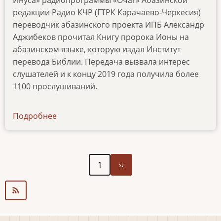
Инуса» радиопрограммы «Очаг» Абазинской
редакции Радио КЧР (ГТРК Карачаево-Черкесия)
переводчик абазинского проекта ИПБ Александр
Аджибеков прочитал Книгу пророка Ионы на
абазинском языке, которую издал Институт
перевода Библии. Передача вызвала интерес
слушателей и к концу 2019 года получила более
1100 прослушиваний.
Подробнее
о
ibt-
tv-
0120
Следующая
Нумерация
1
››
страница
страниц