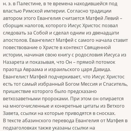
н. э. в Палестине, в те времена находившейся под
властью Римской империи. Согласно традиции
автором этого Евангелия считается Матфей Левий –
сборщик налогов, которого Иисус Христос позвал
следовать за Собой и сделал одним из двенадцати
апостолов. Евангелист Матфей с самого начала ставит
повествование о Христе в контекст Священной
истории, начиная свою книгу с родословия Иисуса из
Назарета и показывая, что Он – прямой потомок
праотца Авраама и израильского царя Давида.
Евангелист Матфей подчеркивает, что Иисус Христос
есть тот самый избранный Богом Мессия и Спаситель,
пришествие которого было предсказано
ветхозаветными пророками. При этом он опирается
на многочисленные и конкретные цитаты из Ветхого
Завета, ссылки на которые приводятся в сносках.
В тексте абазинского перевода Евангелия от Матфея в
подзаголовках также указаны ссылки на