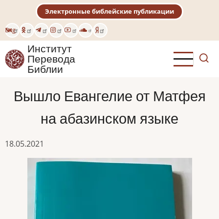
Перейти
Электронные библейские публикации
к
основному
Eng
содержанию
Институт
Перевода
Библии
Вышло Евангелие от Матфея
на абазинском языке
18.05.2021