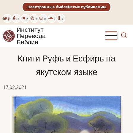
Перейти
Электронные библейские публикации
к
основному
Eng
содержанию
Институт
Перевода
Библии
Книги Руфь и Есфирь на
якутском языке
17.02.2021