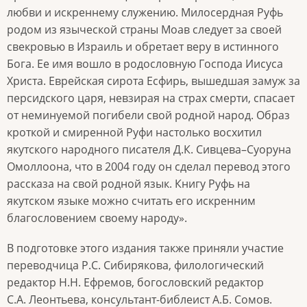
любви и искреннему служению. Милосердная Руфь
родом из языческой страны Моав следует за своей
свекровью в Израиль и обретает веру в истинного
Бога. Ее имя вошло в родословную Господа Иисуса
Христа. Еврейская сирота Есфирь, вышедшая замуж за
персидского царя, невзирая на страх смерти, спасает
от неминуемой погибели свой родной народ. Образ
кроткой и смиренной Руфи настолько восхитил
якутского народного писателя Д.К. Сивцева–Суоруна
Омоллоона, что в 2004 году он сделал перевод этого
рассказа на свой родной язык. Книгу Руфь на
якутском языке можно считать его искренним
благословением своему народу».
В подготовке этого издания также приняли участие
переводчица Р.С. Сибирякова, филологический
редактор Н.Н. Ефремов, богословский редактор
С.А. Леонтьева, консультант-библеист А.Б. Сомов.