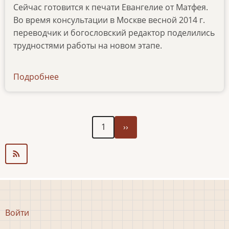
Сейчас готовится к печати Евангелие от Матфея.
Во время консультации в Москве весной 2014 г.
переводчик и богословский редактор поделились
трудностями работы на новом этапе.
Подробнее
о
articles-
29122014
Следующая
Нумерация
1
››
страница
страниц
Меню
Войти
учётной