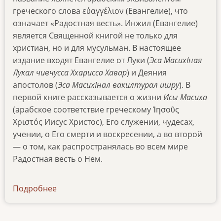
греческого слова εὐαγγέλιον (Евангелие), что
означает «Радостная весть». Инжил (Евангелие)
является Священной книгой не только для
христиан, но и для мусульман. В настоящее
издание входят Евангелие от Луки (
Эса МасихӀная
Лукал чивчусса Ххарисса Хавар
) и Деяния
апостолов (
Эса МасихӀнал вакилтурал ишру
). В
первой книге рассказывается о жизни
Исы Масиха
(арабское соответствие греческому Ἰησοῦς
Χριστός Иисус Христос), Его служении, чудесах,
учении, о Его смерти и воскресении, а во второй
— о том, как распространялась во всем мире
Радостная весть о Нем.
Подробнее
о
news-
190319