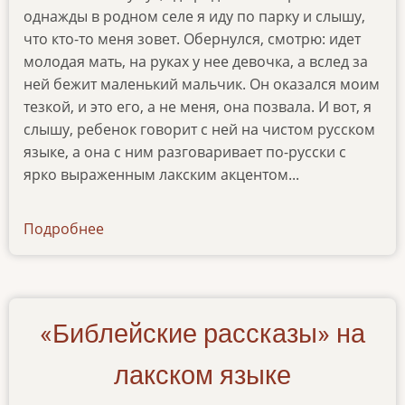
однажды в родном селе я иду по парку и слышу,
что кто-то меня зовет. Обернулся, смотрю: идет
молодая мать, на руках у нее девочка, а вслед за
ней бежит маленький мальчик. Он оказался моим
тезкой, и это его, а не меня, она позвала. И вот, я
слышу, ребенок говорит с ней на чистом русском
языке, а она с ним разговаривает по-русски с
ярко выраженным лакским акцентом...
Подробнее
о
pochemu-
my-
ozvuchivaem-
evangelie
«Библейские рассказы» на
лакском языке