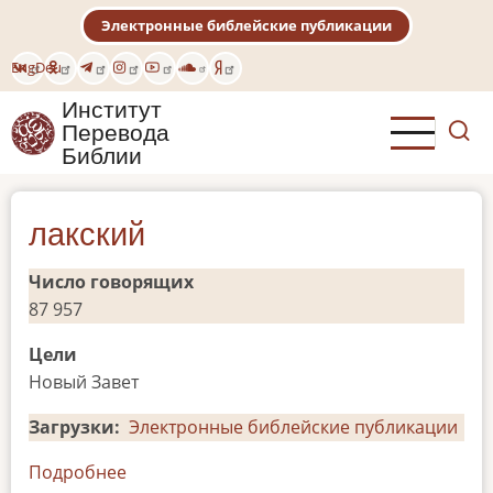
Перейти
Электронные библейские публикации
к
основному
Eng
Deu
содержанию
Институт
Перевода
Библии
лакский
Число говорящих
87 957
Цели
Новый Завет
Загрузки
Электронные библейские публикации
Подробнее
о