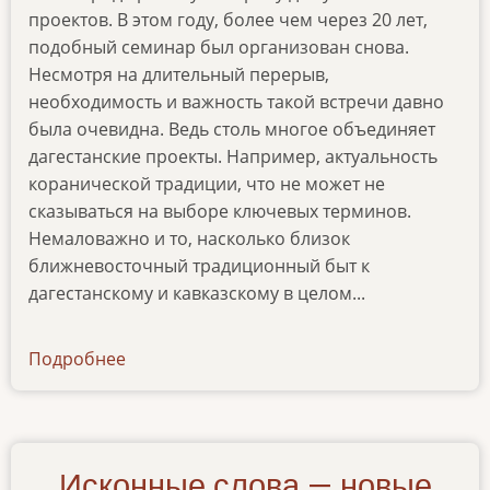
проектов. В этом году, более чем через 20 лет,
подобный семинар был организован снова.
Несмотря на длительный перерыв,
необходимость и важность такой встречи давно
была очевидна. Ведь столь многое объединяет
дагестанские проекты. Например, актуальность
коранической традиции, что не может не
сказываться на выборе ключевых терминов.
Немаловажно и то, насколько близок
ближневосточный традиционный быт к
дагестанскому и кавказскому в целом...
Подробнее
о
articles-
01-
07-
16
Исконные слова — новые