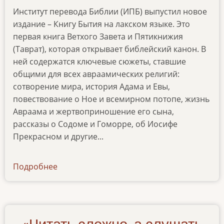
Институт перевода Библии (ИПБ) выпустил новое
издание – Книгу Бытия на лакском языке. Это
первая книга Ветхого Завета и Пятикнижия
(Таврат), которая открывает библейский канон. В
ней содержатся ключевые сюжеты, ставшие
общими для всех авраамических религий:
сотворение мира, история Адама и Евы,
повествование о Ное и всемирном потопе, жизнь
Авраама и жертвоприношение его сына,
рассказы о Содоме и Гоморре, об Иосифе
Прекрасном и другие...
Подробнее
о
kniga-
bytiya-
na-
lakskom-