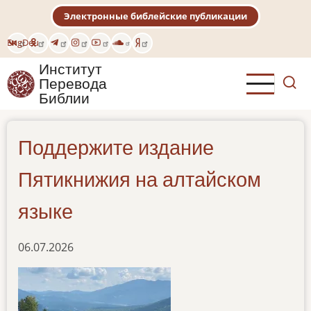
Перейти
Электронные библейские публикации
к
основному
Eng
Deu
содержанию
Институт
Перевода
Библии
Поддержите издание
Пятикнижия на алтайском
языке
06.07.2026