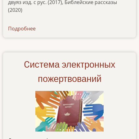
двуяз изд. с рус. (2017), Библейские рассказы
(2020)
Подробнее
о
podderzhite-
izdanie-
pyatiknizhiya-
na-
Cистема электронных
altajskom-
yazyke
пожертвований