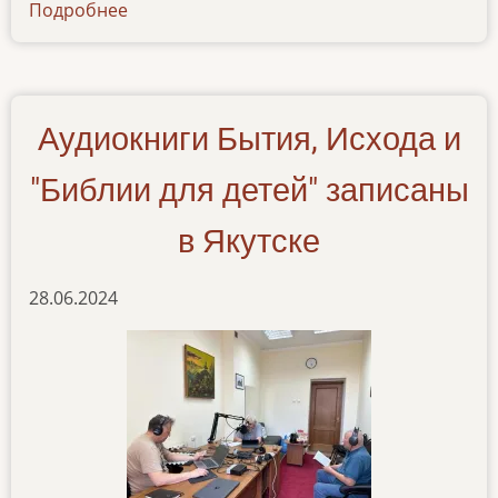
Подробнее
о
pochemu-
my-
ozvuchivaem-
evangelie
Аудиокниги Бытия, Исхода и
"Библии для детей" записаны
в Якутске
28.06.2024