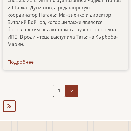
специалисты ИПБ по аудиозаписи Родион Попов
и Шавкат Дусматов, а редакторскую –
координатор Наталья Манзиенко и директор
Виталий Войнов, который также является
богословским редактором гагаузского проекта
ИПБ. В роди чтеца выступила Татьяна Кырбоба-
Марин.
Подробнее
о
news-
201219
Следующая
Нумерация
1
››
страница
страниц