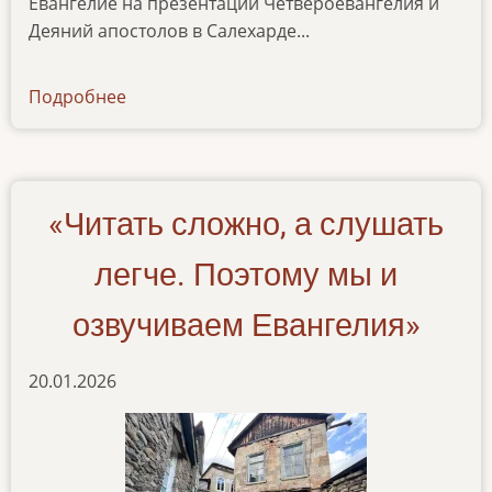
Евангелие на презентации Четвероевангелия и
Деяний апостолов в Салехарде...
Подробнее
о
audiozapis-
evangelij-
na-
neneczkom-
«Читать сложно, а слушать
yazyke
легче. Поэтому мы и
озвучиваем Евангелия»
20.01.2026