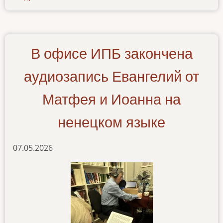
audioknigi-
bytie-
i-
iskhod-
В офисе ИПБ закончена
na-
kalmyczkom-
аудиозапись Евангелий от
yazyke
Матфея и Иоанна на
ненецком языке
07.05.2026