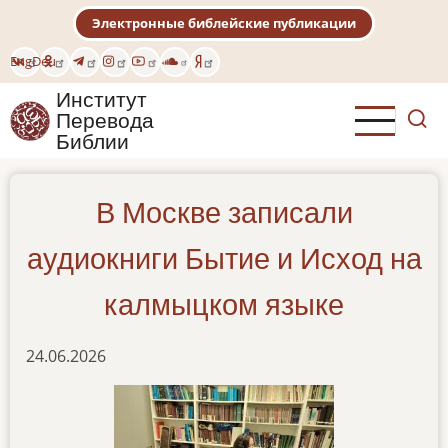
Перейти
Электронные библейские публикации
к
основному
Eng
Deu
содержанию
Институт
Перевода
Библии
В Москве записали
аудиокниги Бытие и Исход на
калмыцком языке
24.06.2026