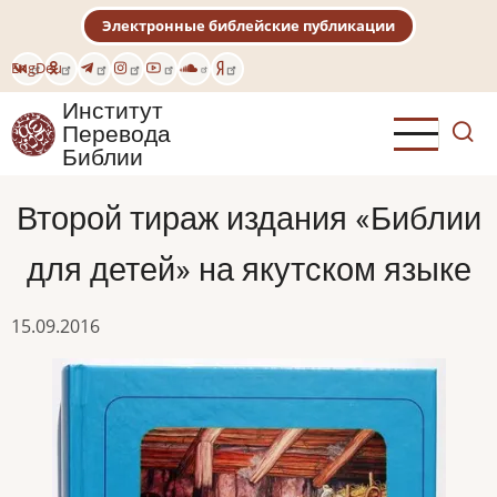
Перейти
Электронные библейские публикации
к
основному
Eng
Deu
содержанию
Институт
Перевода
Библии
Второй тираж издания «Библии
для детей» на якутском языке
15.09.2016