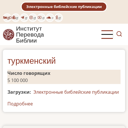
Перейти
Электронные библейские публикации
к
основному
Eng
Deu
содержанию
Институт
Перевода
Библии
туркменский
Число говорящих
5 100 000
Загрузки
Электронные библейские публикации
Подробнее
о
туркменский