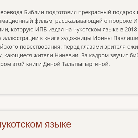
перевода Библии подготовил прекрасный подарок н
имационный фильм, рассказывающий о пророке Ио
лии, которую ИПБ издал на чукотском языке в 2018
 иллюстрации к книге художницы Ирины Павлиши
йского повествования: перед глазами зрителя ожи
, кающиеся жители Ниневии. За кадром звучит биб
ром этой книги Диной Тальпыгыргиной.
чукотском языке