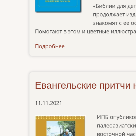
«Библии для де
продолжает изд
знакомят с ее 
Помогают в этом и цветные иллюстра
Подробнее
о
news-
12052022
Евангельские притчи 
11.11.2021
ИПБ опубликов
палеоазиатски
восточной час