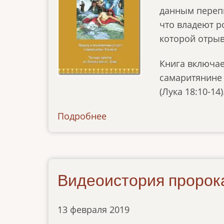
данным перепи
что владеют р
которой отрыв
Книга включае
самаритянине 
(Лука 18:10-14)
Подробнее
о
news-
11112021
Видеоистория пророка
13 февраля 2019