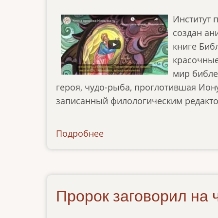
Институт 
создан ан
книге Биб
красочные
мир библе
героя, чудо-рыба, проглотившая Иону
записанный филологическим редакто
Подробнее
о
ibt-
tv-
130219
Пророк заговорил на 