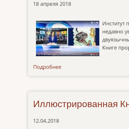
18 апреля 2018
Институт 
недавно у
двуязычны
Книге про
Подробнее
о
ibt-
tv-
180418
Иллюстрированная Кн
12.04.2018