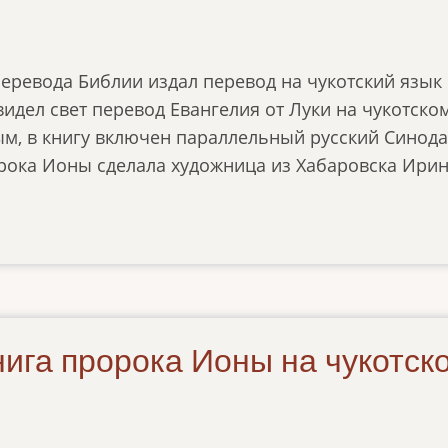
перевода Библии издал перевод на чукотский язык
видел свет перевод Евангелия от Луки на чукотско
м, в книгу включен параллельный русский Синод
рока Ионы сделала художница из Хабаровска Ири
ига пророка Ионы на чукотск