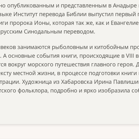
вно опубликованным и представленным в Анадыре 
зыке Институт перевода Библии выпустил первый 
иги пророка Ионы, которая так же, как и Евангелие 
русским Синодальным переводом.
 веков занимаются рыболовным и китобойным про
А основные события книги, происходящие в VIII век
я вокруг морского путешествия главного героя. 
ксту местной жизни, в процессе подготовки книг
трации. Художница из Хабаровска Ирина Павлиши
тского фольклора, подробно и ярко изобразила с