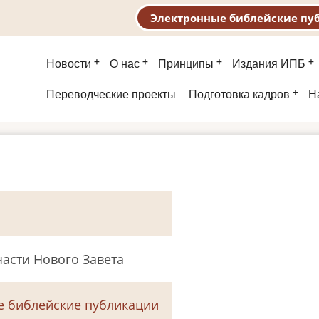
Электронные библейские пу
Основная
Новости
О нас
Принципы
Издания ИПБ
навигация
Второе
Переводческие проекты
Подготовка кадров
Н
меню
асти Нового Завета
е библейские публикации