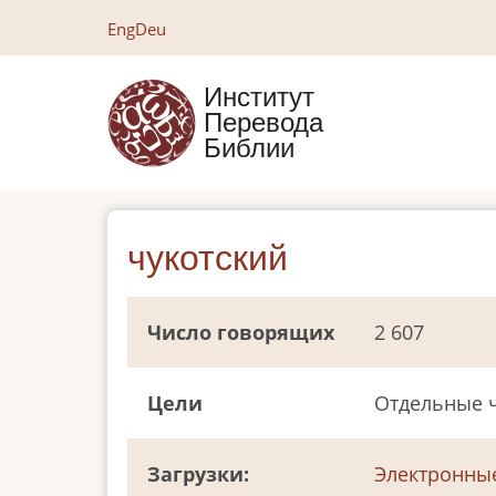
Перейти
Eng
Deu
к
основному
Институт
содержанию
Перевода
Библии
чукотский
Число говорящих
2 607
Цели
Отдельные ч
Загрузки
Электронны