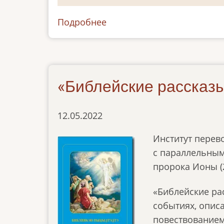
Подробнее
о
чукотский
«Библейские рассказы
12.05.2022
Институт перев
с параллельным 
пророка Ионы (2
«Библейские ра
событиях, опис
повествованием