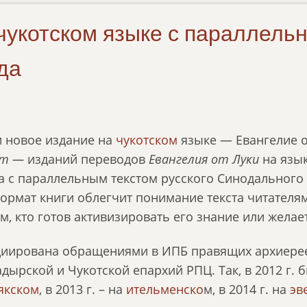
 чукотском языке с параллель
да
 новое издание на
чукотском
языке — Евангелие от
тт —
изданий переводов
Евангелия от Луки
на язык
а с параллельным текстом русского Синодального 
ормат книги облегчит понимание текста читателям
м, кто готов активизировать его знание или желает
иирована обращениями в ИПБ правящих архиерее
дырской и Чукотской епархий РПЦ. Так, в 2012 г. 
якском
, в 2013 г. – на
ительменско
м, в 2014 г. на
эв