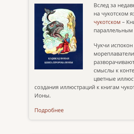
Вслед за неда
на чукотском я
чукотском
–
Кн
параллельным 
Чукчи испокон
мореплаватели. 
разворачиваютс
смыслы к конте
цветные иллюс
создания иллюстраций к книгам чуко
Ионы.
Подробнее
о
news-
120418