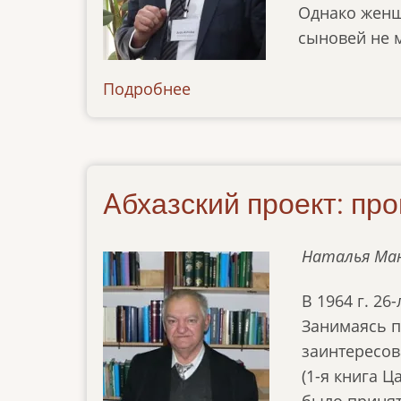
Однако женщ
сыновей не м
Подробнее
о
news-
17122019
Aбхазский проект: пр
Наталья Ма
В 1964 г. 2
Занимаясь п
заинтересов
(1-я книга 
было принят