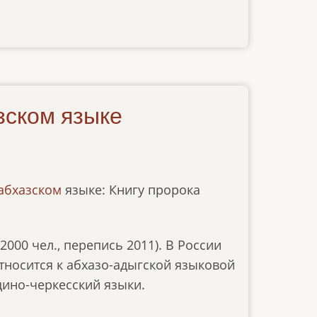
зском языке
абхазском
языке: Книгу пророка
2000 чел., перепись 2011). В России
относится к абхазо-адыгской языковой
рдино-черкесский языки.