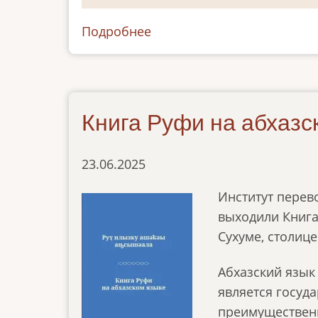
Подробнее
о
абхазский
Книга Руфи на абхазс
23.06.2025
Институт перев
выходили Книга 
Сухуме, столиц
Абхазский язык
является госуд
преимущественн