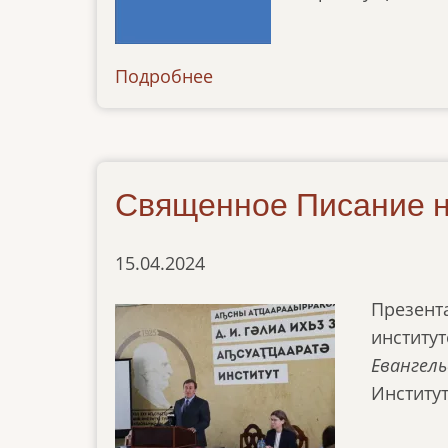
Подробнее
о
kniga-
rufi-
na-
abkhazskom-
Священное Писание н
yazyke
15.04.2024
Презента
институ
Евангел
Институт