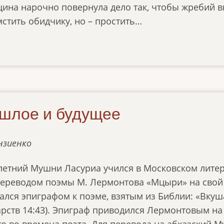
ина нарочно повернула дело так, чтобы жребий в
стить обидчику, но – простить…
ошлое и будущее
нзиенко
6-летний Мушни Ласуриа учился в Московском литер
ереводом поэмы М. Лермонтова «Мцыри» на свой
ался эпиграфом к поэме, взятым из Библии: «Вкуша
Царств 14:43). Эпиграф приводился Лермонтовым на
о во времена поэта. Для перевода на абхазский 