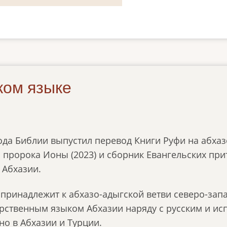
ком языке
ода Библии выпустил перевод Книги Руфи на абхаз
пророка Ионы (2023) и сборник Евангельских прит
е Абхазии.
 принадлежит к абхазо-адыгской ветви северо-зап
арственным языком Абхазии наряду с русским и и
о в Абхазии и Турции.