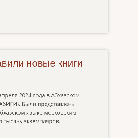
авили новые книги
апреля 2024 года в Абхазском
(АбИГИ). Были представлены
абхазском языке московским
л тысячу экземпляров.