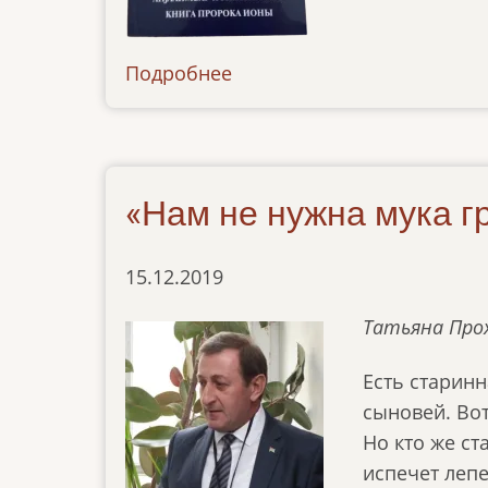
Подробнее
о
news-
17012024
«Нам не нужна мука г
15.12.2019
Татьяна Про
Есть старинн
сыновей. Вот
Но кто же ст
испечет лепе