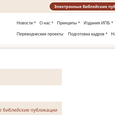
Электронные библейские пу
Основная
Новости
О нас
Принципы
Издания ИПБ
навигация
Второе
Переводческие проекты
Подготовка кадров
Н
меню
е библейские публикации