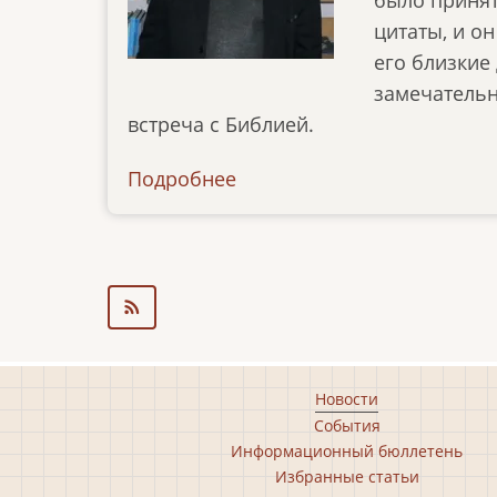
цитаты, и о
его близкие
замечательн
встреча с Библией.
Подробнее
о
articles-
05-
06
Footer
Новости
События
main
Информационный бюллетень
menu
Избранные статьи