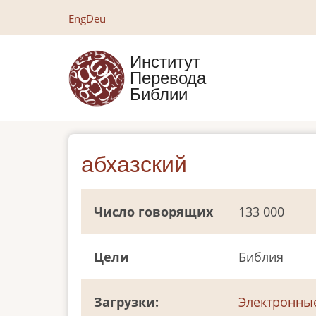
Перейти
Eng
Deu
к
основному
Институт
содержанию
Перевода
Библии
абхазский
Число говорящих
133 000
Цели
Библия
Загрузки
Электронны