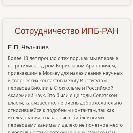
articles-
02-
03
Сотрудничество ИПБ-РАН
Е.П. Челышев
Более 13 лет прошло с тех пор, как мы впервые
встретились с д-ром Бориславом Араповичем,
приехавшим в Москву для налаживания научных
и творческих контактов между Институтом
перевода Библии в Стокгольме и Российской
Академией наук. Это были еще годы Советской
власти, как известно, не очень доброжелательно
относившейся к подобным контактам, так как
исследования, связанные с библейскими
переводами занимали далеко не почетное место
в деятельности советских ученых. Однако нам