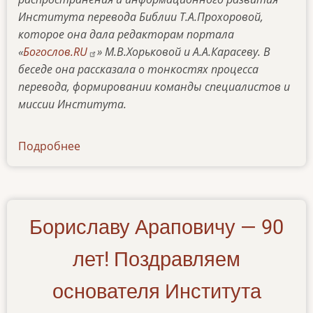
Института перевода Библии Т.А.Прохоровой,
которое она дала редакторам портала
«
Богослов.RU
» М.В.Хорьковой и А.А.Карасеву. В
беседе она рассказала о тонкостях процесса
перевода, формировании команды специалистов и
миссии Института.
Подробнее
о
uslyshat-
bibliyu-
na-
rodnom-
Бориславу Араповичу — 90
yazyke
лет! Поздравляем
основателя Института