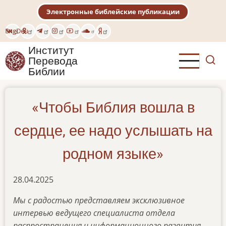
Перейти
Электронные библейские публикации
к
основному
Eng
Deu
содержанию
Институт
Перевода
Библии
«Чтобы Библия вошла в
сердце, ее надо услышать на
родном языке»
28.04.2025
Мы с радостью представляем эксклюзивное
интервью ведущего специалиста отдела
распространения и информационного развития