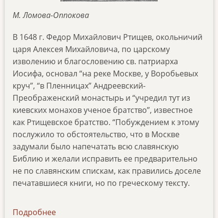
М. Ломова-Оппокова
В 1648 г. Федор Михайлович Ртищев, окольничий
царя Алексея Михайловича, по царскому
изволению и благословению св. патриарха
Иосифа, основал “на реке Москве, у Воробьевых
круч”, “в Пленницах” Андреевский-
Преображенский монастырь и “учредил тут из
киевских монахов ученое братство”, известное
как Ртищевское братство. “Побуждением к этому
послужило то обстоятельство, что в Москве
задумали было напечатать всю славянскую
Библию и желали исправить ее предварительно
не по славянским спискам, как правились доселе
печатавшиеся книги, но по греческому тексту.
Подробнее
о