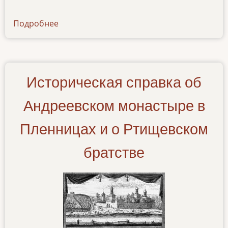
Подробнее
о
articles-
3-
03
Историческая справка об
Андреевском монастыре в
Пленницах и о Ртищевском
братстве