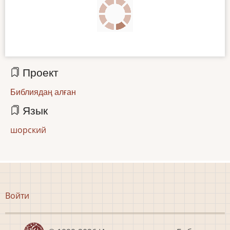
Проект
Библиядаң алған
Язык
шорский
Меню
Войти
учётной
записи