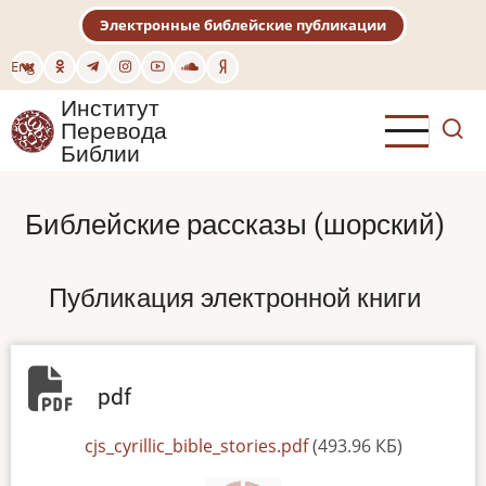
Перейти
Электронные библейские публикации
к
основному
Eng
содержанию
Институт
Перевода
Библии
Библейские рассказы (шорский)
Публикация электронной книги
pdf
File
cjs_cyrillic_bible_stories.pdf
(493.96 КБ)