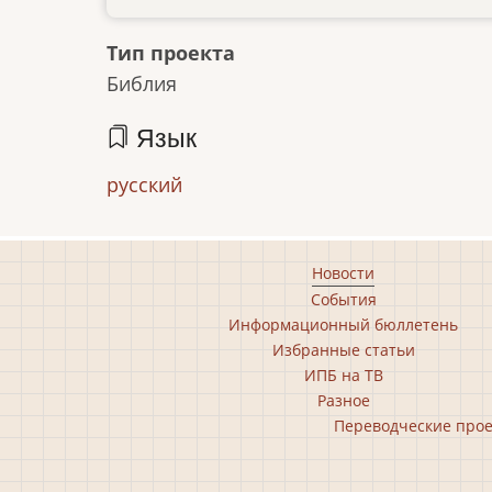
Тип проекта
Библия
Язык
русский
Footer
Новости
События
main
Информационный бюллетень
menu
Избранные статьи
ИПБ на ТВ
Разное
Footer
Переводческие про
second
menu