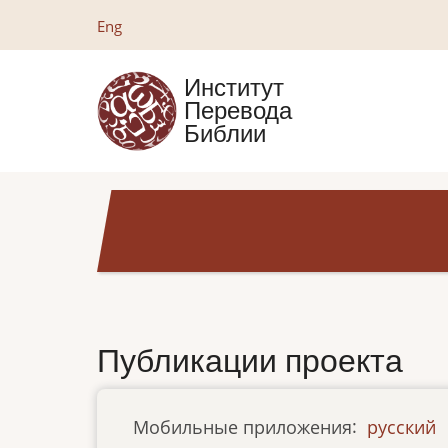
Перейти
Eng
к
основному
Институт
содержанию
Перевода
Библии
Публикации проекта
Мобильные приложения
:
русский